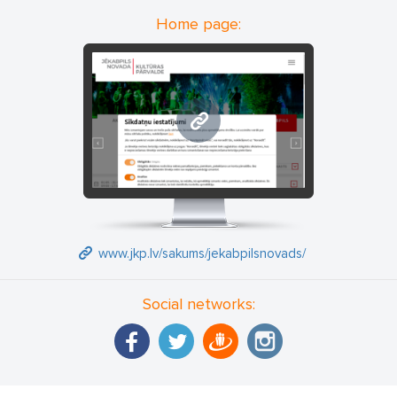
Home page:
www.jkp.lv
www.jkp.lv/sakums/jekabpilsnovads/
Social networks: