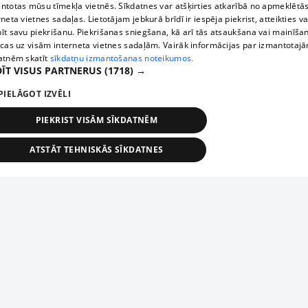
ntotas mūsu tīmekļa vietnēs. Sīkdatnes var atšķirties atkarībā no apmeklētā
rneta vietnes sadaļas. Lietotājam jebkurā brīdī ir iespēja piekrist, atteikties va
īt savu piekrišanu. Piekrišanas sniegšana, kā arī tās atsaukšana vai mainīša
ecas uz visām interneta vietnes sadaļām. Vairāk informācijas par izmantotaj
atnēm skatīt
sīkdatņu izmantošanas noteikumos.
ĪT VISUS PARTNERUS
(1718) →
PIELĀGOT IZVĒLI
PIEKRIST VISĀM SĪKDATNĒM
ATSTĀT TEHNISKĀS SĪKDATNES
TEHNISKĀS/OBLIGĀTĀS
STATISTIKAS
MĒRĶĒŠANA
FUNKCIONĀLĀS
NEKLASIFICĒTĀS
ehniskās/obligātās
Statistikas
Mērķēšana
Funkcionālās
Neklasificēt
niskās/obligātās sīkdatnes nepieciešamas, lai lietotājs varētu brīvi apmeklēt un pārlūk
Add your company
ekļa vietni un izmantot tās piedāvātās iespējas. Bez šīm sīkdatnēm tīmekļa vietne neva