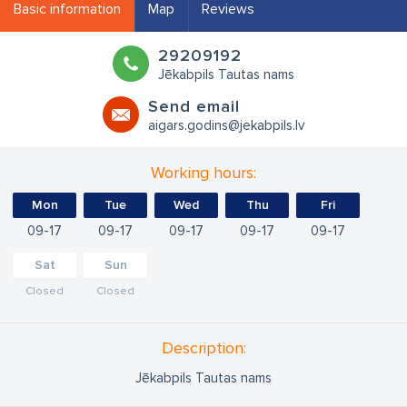
Basic information
Map
Reviews
29209192
Jēkabpils Tautas nams
Send email
aigars.godins@jekabpils.lv
Working hours:
Mon
Tue
Wed
Thu
Fri
09
17
09
17
09
17
09
17
09
17
Sat
Sun
Closed
Closed
Description:
Jēkabpils Tautas nams