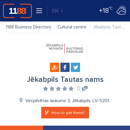
°C
+18
EN
1188 Business Directory
Cultural centre
Jēkabpils Tautas nams
Jēkabpils Tautas nams
0
Vecpilsētas laukums 3, Jēkabpils, LV-5201
How to get there?