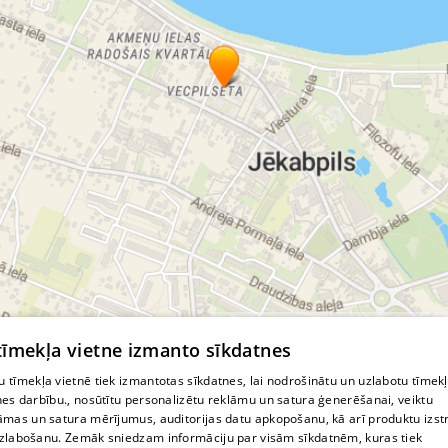
© MapTiler
© OpenStreetMap contributors
 tīmekļa vietne izmanto sīkdatnes
 tīmekļa vietnē tiek izmantotas sīkdatnes, lai nodrošinātu un uzlabotu tīmek
nes darbību., nosūtītu personalizētu reklāmu un satura ģenerēšanai, veiktu
āmas un satura mērījumus, auditorijas datu apkopošanu, kā arī produktu izst
zlabošanu. Zemāk sniedzam informāciju par visām sīkdatnēm, kuras tiek