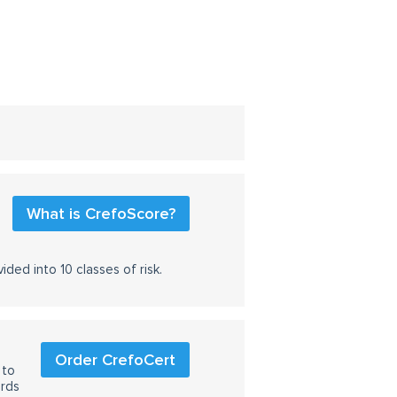
What is CrefoScore?
ided into 10 classes of risk.
Order CrefoCert
 to
ards