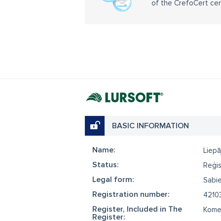
of the CrefoCert cert
BASIC INFORMATION
Name:
Liepā
Status:
Reģis
Legal form:
Sabie
Registration number:
4210
Register, Included in The
Komer
Register: