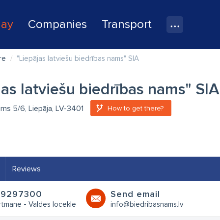
lay
Companies
Transport
re
"Liepājas latviešu biedrības nams" SIA
jas latviešu biedrības nams" SIA
ms 5/6, Liepāja, LV-3401
How to get there?
Reviews
29297300
Send email
rtmane - Valdes locekle
info@biedribasnams.lv