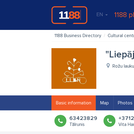
1188 p
EN
1188 Business Directory
Cultural cent
"Liepā
Rožu lauku
Basic information
Map
Photos
63423829
+371
Tālrunis
Vita Ha