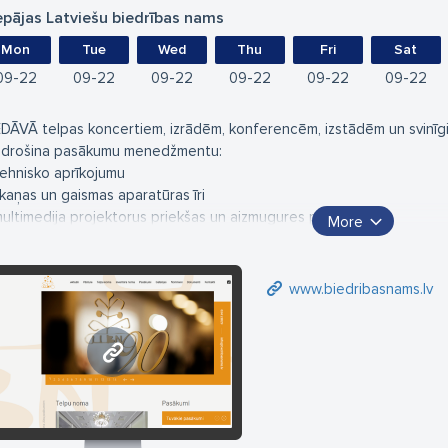
epājas Latviešu biedrības nams
Mon
Tue
Wed
Thu
Fri
Sat
09
22
09
22
09
22
09
22
09
22
09
22
EDĀVĀ telpas koncertiem, izrādēm, konferencēm, izstādēm un svinīg
drošina pasākumu menedžmentu:
Tehnisko aprīkojumu
skaņas un gaismas aparatūras īri
multimedija projektorus priekšas un aizmugures projekcijai
More
ekrānus (2x2m; 3x4m un 6x7m)
Inventāra nomu
www.biedribasnams.lv
podestūras, krēslu un galdu īre
Afišu izvietošanu pilsētā
www.biedribasnams.lv
Dalībnieku reģistrāciju
Biļešu tirdzniecību un kontroli
Apsardzes pakalpojumus
Pilnu pasākumu apkalpošanu