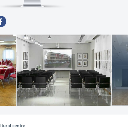
tehniskie darbinieki, garderobe, telpu uzkopšana u.c.
ltural centre