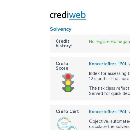
Solvency
Credit
No registered negat
history:
Crefo
Koncertdārzs “Pūt, v
Score
Index for assessing t
12 months. The more 
The risk class reflect
Served for quick dec
Crefo Cert
Koncertdārzs “Pūt, v
Objective, automated
calculate the solvenc