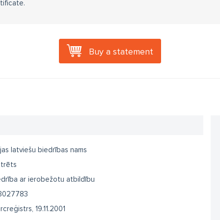
ificate.
Buy a statement
jas latviešu biedrības nams
trēts
drība ar ierobežotu atbildību
3027783
creģistrs, 19.11.2001