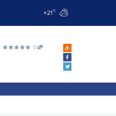
°C
+21
0