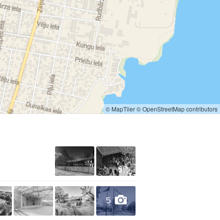
© MapTiler
© OpenStreetMap contributors
5