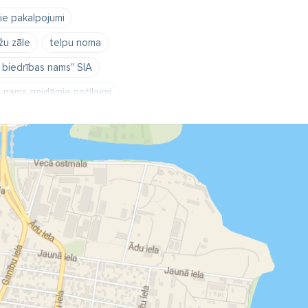
ie pakalpojumi
žu zāle
telpu noma
u biedrības nams" SIA
as nams gaidāmie notikumi