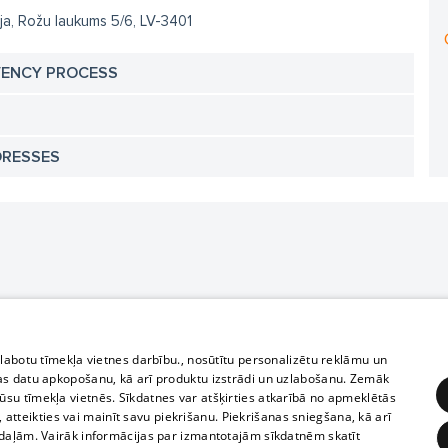
ja, Rožu laukums 5/6, LV-3401
VENCY PROCESS
DRESSES
zlabotu tīmekļa vietnes darbību., nosūtītu personalizētu reklāmu un
as datu apkopošanu, kā arī produktu izstrādi un uzlabošanu. Zemāk
su tīmekļa vietnēs. Sīkdatnes var atšķirties atkarībā no apmeklētās
, atteikties vai mainīt savu piekrišanu. Piekrišanas sniegšana, kā arī
adaļām. Vairāk informācijas par izmantotajām sīkdatnēm skatīt