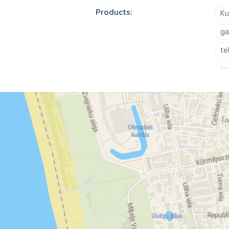
Products:
Ku
ga
te
li
li