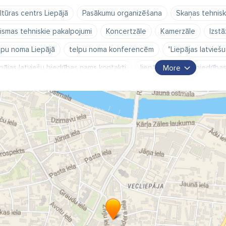
ltūras centrs Liepājā
Pasākumu organizēšana
Skaņas tehnisk
ismas tehniskie pakalpojumi
Koncertzāle
Kamerzāle
Izstā
lpu noma Liepājā
telpu noma konferencēm
"Liepājas latvieš
epājas latviešu biedrības nams kontakti
liepājas latviešu biedrīb
More
epāja latviešu biedrības nams