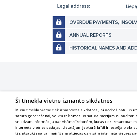
Legal address:
Liepā
OVERDUE PAYMENTS, INSOL
ANNUAL REPORTS
HISTORICAL NAMES AND AD
Šī tīmekļa vietne izmanto sīkdatnes
Mūsu tīmekļa vietnē tiek izmantotas sīkdatnes, lai nodrošinātu un u
satura ģenerēšanai, veiktu reklāmas un satura mērījumus, auditorij
sniedzam informāciju par visām sīkdatnēm, kuras tiek izmantotas mū
interneta vietnes sadaļas. Lietotājam jebkurā brīdī ir iespēja piekrist
tās atsaukšana vai mainīšana attiecas uz visām interneta vietnes s