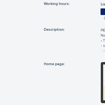
Working hours:
Li
Description:
PI
No
• 
- 
- 
- 
Home page:
• 
- 
• 
• 
• 
• 
• 