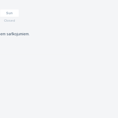
Sun
Closed
iem sarīkojumiem.