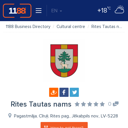
°C
+18
EN
1188 Business Directory
Cultural centre
Rites Tautas nams
Rites Tautas nams
0
Pagastmāja, Cīruļi, Rites pag., Jēkabpils nov., LV-5228
How to get there?