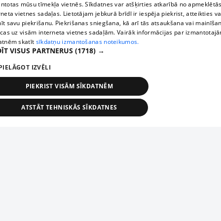
ntotas mūsu tīmekļa vietnēs. Sīkdatnes var atšķirties atkarībā no apmeklētā
rneta vietnes sadaļas. Lietotājam jebkurā brīdī ir iespēja piekrist, atteikties va
īt savu piekrišanu. Piekrišanas sniegšana, kā arī tās atsaukšana vai mainīša
ecas uz visām interneta vietnes sadaļām. Vairāk informācijas par izmantotaj
atnēm skatīt
sīkdatņu izmantošanas noteikumos.
ĪT VISUS PARTNERUS
(1718) →
PIELĀGOT IZVĒLI
PIEKRIST VISĀM SĪKDATNĒM
ATSTĀT TEHNISKĀS SĪKDATNES
TEHNISKĀS/OBLIGĀTĀS
STATISTIKAS
MĒRĶĒŠANA
FUNKCIONĀLĀS
NEKLASIFICĒTĀS
ehniskās/obligātās
Statistikas
Mērķēšana
Funkcionālās
Neklasificēt
niskās/obligātās sīkdatnes nepieciešamas, lai lietotājs varētu brīvi apmeklēt un pārlūk
Add your company
ekļa vietni un izmantot tās piedāvātās iespējas. Bez šīm sīkdatnēm tīmekļa vietne neva