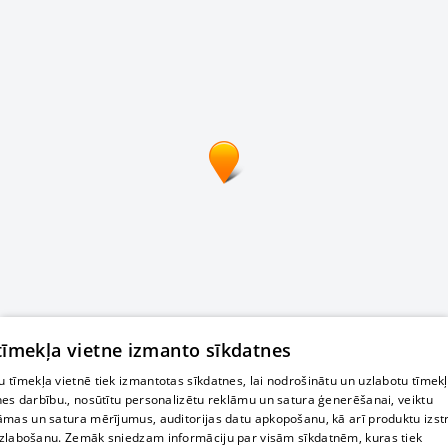
 tīmekļa vietne izmanto sīkdatnes
 tīmekļa vietnē tiek izmantotas sīkdatnes, lai nodrošinātu un uzlabotu tīmek
nes darbību., nosūtītu personalizētu reklāmu un satura ģenerēšanai, veiktu
āmas un satura mērījumus, auditorijas datu apkopošanu, kā arī produktu izst
zlabošanu. Zemāk sniedzam informāciju par visām sīkdatnēm, kuras tiek