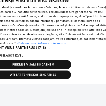
 tīmekļa vietne izmanto sīkdatnes
 tīmekļa vietnē tiek izmantotas sīkdatnes, lai nodrošinātu un uzlabotu tīmek
nes darbību., nosūtītu personalizētu reklāmu un satura ģenerēšanai, veiktu
āmas un satura mērījumus, auditorijas datu apkopošanu, kā arī produktu izst
zlabošanu. Zemāk sniedzam informāciju par visām sīkdatnēm, kuras tiek
ntotas mūsu tīmekļa vietnēs. Sīkdatnes var atšķirties atkarībā no apmeklētā
rneta vietnes sadaļas. Lietotājam jebkurā brīdī ir iespēja piekrist, atteikties va
īt savu piekrišanu. Piekrišanas sniegšana, kā arī tās atsaukšana vai mainīša
ecas uz visām interneta vietnes sadaļām. Vairāk informācijas par izmantotaj
atnēm skatīt
sīkdatņu izmantošanas noteikumos.
ĪT VISUS PARTNERUS
(1718) →
PIELĀGOT IZVĒLI
PIEKRIST VISĀM SĪKDATNĒM
ATSTĀT TEHNISKĀS SĪKDATNES
TEHNISKĀS/OBLIGĀTĀS
STATISTIKAS
MĒRĶĒŠANA
FUNKCIONĀLĀS
NEKLASIFICĒTĀS