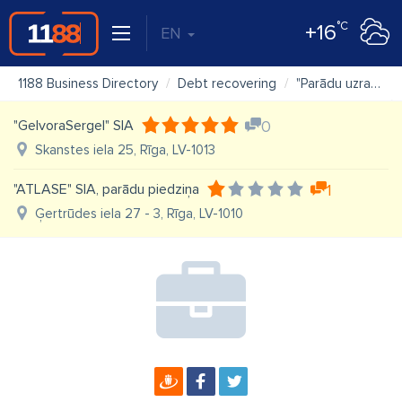
°C
+16
EN
1188 Business Directory
Debt recovering
"Parādu uzraudzības Centrs Castovanni" SIA
"GelvoraSergel" SIA
0
Skanstes iela 25, Rīga, LV-1013
"ATLASE" SIA, parādu piedziņa
1
Ģertrūdes iela 27 - 3, Rīga, LV-1010