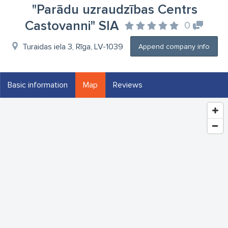
"Parādu uzraudzības Centrs
Castovanni" SIA
0
Turaidas iela 3, Rīga, LV-1039
Append company info
Basic information
Map
Reviews