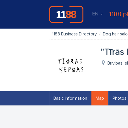
1188 p
EN
1188 Business Directory
Dog hair sal
"Tīrās
Brīvības i
Basic information
Map
Photos