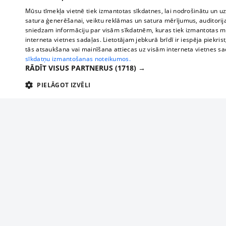
Mūsu tīmekļa vietnē tiek izmantotas sīkdatnes, lai nodrošinātu un u
satura ģenerēšanai, veiktu reklāmas un satura mērījumus, auditorij
sniedzam informāciju par visām sīkdatnēm, kuras tiek izmantotas mū
interneta vietnes sadaļas. Lietotājam jebkurā brīdī ir iespēja piekrist
tās atsaukšana vai mainīšana attiecas uz visām interneta vietnes s
sīkdatņu izmantošanas noteikumos.
RĀDĪT VISUS PARTNERUS
(1718) →
PIELĀGOT IZVĒLI
TEHNISKĀS/OBLIGĀTĀS
STATISTIKAS
M
Tehniskās/
Tehniskās/obligātās sīkdatnes nepieciešamas, lai lietotājs varētu brīvi apm
lietotājam nepieciešamo informāciju.
About us
Compan
Nodrošinātājs
/
Darbības
Advertisement
Buses, t
Nosaukums
Apra
Domēns
ilgums
interna
For business
delfi-adid
delfi.lv
1 gads
Izdev
Bus tick
Tariffs
gdpr
measureadv.com
59
Šis s
Train ti