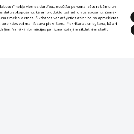
zlabotu tīmekļa vietnes darbību., nosūtītu personalizētu reklāmu un
as datu apkopošanu, kā arī produktu izstrādi un uzlabošanu. Zemāk
su tīmekļa vietnēs. Sīkdatnes var atšķirties atkarībā no apmeklētās
, atteikties vai mainīt savu piekrišanu. Piekrišanas sniegšana, kā arī
adaļām. Vairāk informācijas par izmantotajām sīkdatnēm skatīt
ĒRĶĒŠANA
FUNKCIONĀLĀS
NEKLASIFICĒTĀS
Reproduction, o
obligātās
Statistikas
Mērķēšana
Funkcionālās
Neklasificētās
parts or the i
parts of informa
eklēt un pārlūkot tīmekļa vietni un izmantot tās piedāvātās iespējas. Bez šīm sīkdatnēm 
Also automatic
ies
In the cinemas
of any materia
rains,
TV program
strictly forbid
ksts
tional schedules
website.
Contract rules
ēja norādītais identifikators
ets
360 Ziņas kontakti
īkfails tiek izmantots, lai saglabātu lietotāja piekrišanas statusu sīkdatnēm pašreizējā 
ckets