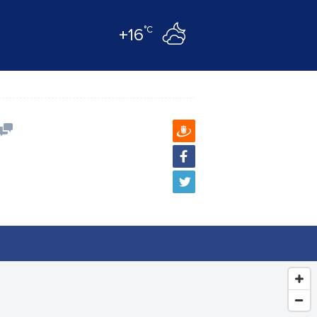
°C
+16