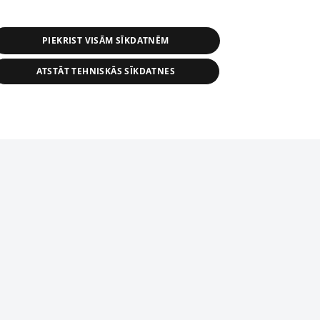
PIEKRIST VISĀM SĪKDATNĒM
ATSTĀT TEHNISKĀS SĪKDATNES
r distribution of 1188 database, its
nformation contained in the database, or
tion in any form is strictly prohibited.
tīmekļa vietne nevarēs pilnvērtīgi darboties un sniegt
 download is prohibited. Reproduction
l published on the website 1188 is
den without the editorial license of 1188
domēnā.