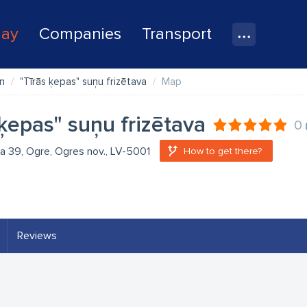
lay
Companies
Transport
on
"Tīrās ķepas" suņu frizētava
Map
 ķepas" suņu frizētava
0
ela 39, Ogre, Ogres nov., LV-5001
How to get there?
Reviews