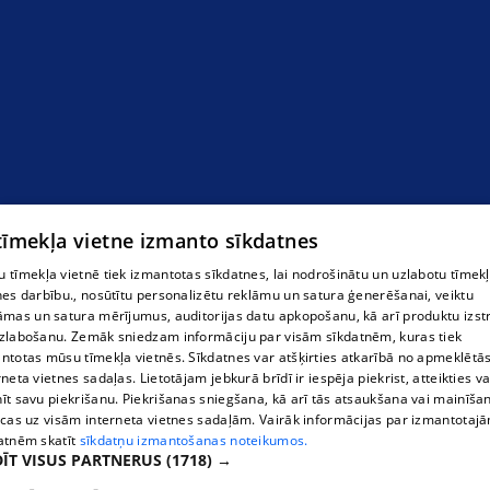
 tīmekļa vietne izmanto sīkdatnes
 tīmekļa vietnē tiek izmantotas sīkdatnes, lai nodrošinātu un uzlabotu tīmek
nes darbību., nosūtītu personalizētu reklāmu un satura ģenerēšanai, veiktu
āmas un satura mērījumus, auditorijas datu apkopošanu, kā arī produktu izst
zlabošanu. Zemāk sniedzam informāciju par visām sīkdatnēm, kuras tiek
ntotas mūsu tīmekļa vietnēs. Sīkdatnes var atšķirties atkarībā no apmeklētā
rneta vietnes sadaļas. Lietotājam jebkurā brīdī ir iespēja piekrist, atteikties va
īt savu piekrišanu. Piekrišanas sniegšana, kā arī tās atsaukšana vai mainīša
ecas uz visām interneta vietnes sadaļām. Vairāk informācijas par izmantotaj
atnēm skatīt
sīkdatņu izmantošanas noteikumos.
ĪT VISUS PARTNERUS
(1718) →