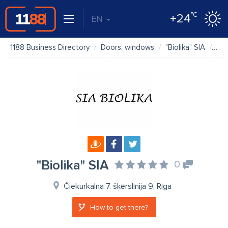
°C
+24
EN
1188 Business Directory
Doors, windows
"Biolika" SIA
Ph
"Biolika" SIA
0
Čiekurkalna 7. šķērslīnija 9, Rīga
How to get there?