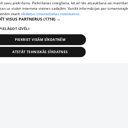
īt savu piekrišanu. Piekrišanas sniegšana, kā arī tās atsaukšana vai mainīša
ecas uz visām interneta vietnes sadaļām. Vairāk informācijas par izmantotaj
atnēm skatīt
sīkdatņu izmantošanas noteikumos.
ĪT VISUS PARTNERUS
(1718) →
PIELĀGOT IZVĒLI
PIEKRIST VISĀM SĪKDATNĒM
ATSTĀT TEHNISKĀS SĪKDATNES
TEHNISKĀS/OBLIGĀTĀS
STATISTIKAS
MĒRĶĒŠANA
FUNKCIONĀLĀS
NEKLASIFICĒTĀS
ehniskās/obligātās
Statistikas
Mērķēšana
Funkcionālās
Neklasificēt
niskās/obligātās sīkdatnes nepieciešamas, lai lietotājs varētu brīvi apmeklēt un pārlūk
Add your company
ekļa vietni un izmantot tās piedāvātās iespējas. Bez šīm sīkdatnēm tīmekļa vietne neva
nvērtīgi darboties un sniegt lietotājam nepieciešamo informāciju.
If your company is not in our database, please fill in a