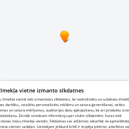
 tīmekļa vietne izmanto sīkdatnes
 tīmekļa vietnē tiek izmantotas sīkdatnes, lai nodrošinātu un uzlabotu tīmek
nes darbību., nosūtītu personalizētu reklāmu un satura ģenerēšanai, veiktu
āmas un satura mērījumus, auditorijas datu apkopošanu, kā arī produktu izst
zlabošanu. Zemāk sniedzam informāciju par visām sīkdatnēm, kuras tiek
ntotas mūsu tīmekļa vietnēs. Sīkdatnes var atšķirties atkarībā no apmeklētā
rneta vietnes sadaļas. Lietotājam jebkurā brīdī ir iespēja piekrist, atteikties va