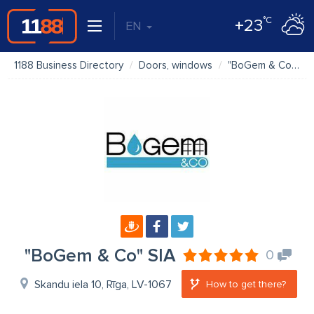
°C
+23
EN
1188 Business Directory
Doors, windows
"BoGem & Co" SIA
"BoGem & Co" SIA
0
Skandu iela 10, Rīga, LV-1067
How to get there?