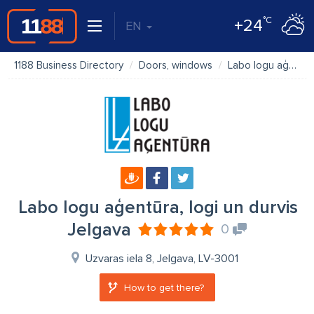
°C
+24
EN
1188 Business Directory
Doors, windows
Labo logu aģentūra, logi un durvis Jelgava
Labo logu aģentūra, logi un durvis
Jelgava
0
Uzvaras iela 8, Jelgava, LV-3001
How to get there?