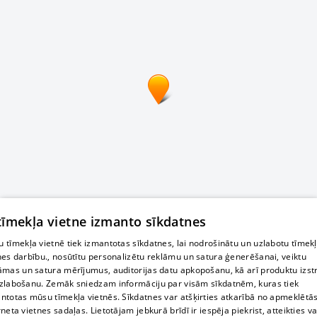
 tīmekļa vietne izmanto sīkdatnes
 tīmekļa vietnē tiek izmantotas sīkdatnes, lai nodrošinātu un uzlabotu tīmek
nes darbību., nosūtītu personalizētu reklāmu un satura ģenerēšanai, veiktu
āmas un satura mērījumus, auditorijas datu apkopošanu, kā arī produktu izst
zlabošanu. Zemāk sniedzam informāciju par visām sīkdatnēm, kuras tiek
ntotas mūsu tīmekļa vietnēs. Sīkdatnes var atšķirties atkarībā no apmeklētā
rneta vietnes sadaļas. Lietotājam jebkurā brīdī ir iespēja piekrist, atteikties va