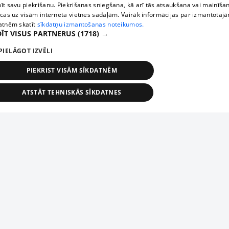
īt savu piekrišanu. Piekrišanas sniegšana, kā arī tās atsaukšana vai mainīša
ecas uz visām interneta vietnes sadaļām. Vairāk informācijas par izmantotaj
atnēm skatīt
sīkdatņu izmantošanas noteikumos.
ĪT VISUS PARTNERUS
(1718) →
PIELĀGOT IZVĒLI
PIEKRIST VISĀM SĪKDATNĒM
ATSTĀT TEHNISKĀS SĪKDATNES
TEHNISKĀS/OBLIGĀTĀS
STATISTIKAS
MĒRĶĒŠANA
FUNKCIONĀLĀS
NEKLASIFICĒTĀS
ehniskās/obligātās
Statistikas
Mērķēšana
Funkcionālās
Neklasificēt
niskās/obligātās sīkdatnes nepieciešamas, lai lietotājs varētu brīvi apmeklēt un pārlūk
Add your company
ekļa vietni un izmantot tās piedāvātās iespējas. Bez šīm sīkdatnēm tīmekļa vietne neva
nvērtīgi darboties un sniegt lietotājam nepieciešamo informāciju.
If your company is not in our database, please fill in a