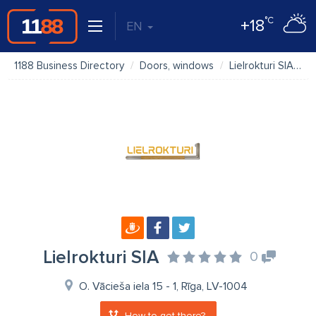
°C
+18
EN
1188 Business Directory
Doors, windows
Lielrokturi SIA
P
Lielrokturi SIA
0
O. Vācieša iela 15 - 1, Rīga, LV-1004
How to get there?