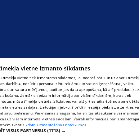
 tīmekļa vietne izmanto sīkdatnes
 tīmekļa vietnē tiek izmantotas sīkdatnes, lai nodrošinātu un uzlabotu tīmek
nes darbību., nosūtītu personalizētu reklāmu un satura ģenerēšanai, veiktu
āmas un satura mērījumus, auditorijas datu apkopošanu, kā arī produktu izst
zlabošanu. Zemāk sniedzam informāciju par visām sīkdatnēm, kuras tiek
ntotas mūsu tīmekļa vietnēs. Sīkdatnes var atšķirties atkarībā no apmeklētā
rneta vietnes sadaļas. Lietotājam jebkurā brīdī ir iespēja piekrist, atteikties va
īt savu piekrišanu. Piekrišanas sniegšana, kā arī tās atsaukšana vai mainīša
ecas uz visām interneta vietnes sadaļām. Vairāk informācijas par izmantotaj
atnēm skatīt
sīkdatņu izmantošanas noteikumos.
ĪT VISUS PARTNERUS
(1718) →