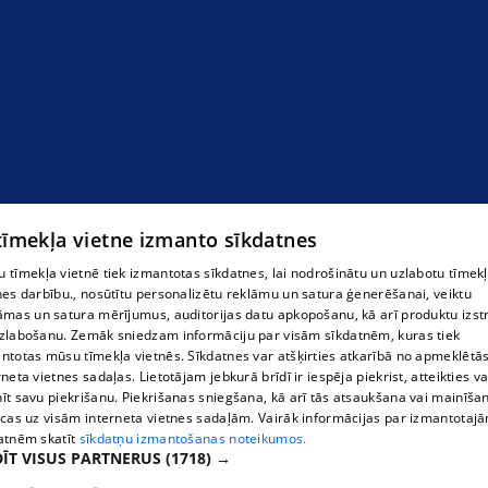
 tīmekļa vietne izmanto sīkdatnes
 tīmekļa vietnē tiek izmantotas sīkdatnes, lai nodrošinātu un uzlabotu tīmek
nes darbību., nosūtītu personalizētu reklāmu un satura ģenerēšanai, veiktu
āmas un satura mērījumus, auditorijas datu apkopošanu, kā arī produktu izst
zlabošanu. Zemāk sniedzam informāciju par visām sīkdatnēm, kuras tiek
ntotas mūsu tīmekļa vietnēs. Sīkdatnes var atšķirties atkarībā no apmeklētā
rneta vietnes sadaļas. Lietotājam jebkurā brīdī ir iespēja piekrist, atteikties va
īt savu piekrišanu. Piekrišanas sniegšana, kā arī tās atsaukšana vai mainīša
ecas uz visām interneta vietnes sadaļām. Vairāk informācijas par izmantotaj
atnēm skatīt
sīkdatņu izmantošanas noteikumos.
ĪT VISUS PARTNERUS
(1718) →