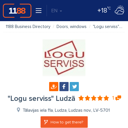
°C
+18
EN
1188 Business Directory
Doors, windows
"Logu serviss" Ludzā
"Logu serviss" Ludzā
1
Tālavijas iela 11a, Ludza, Ludzas nov., LV-5701
How to get there?