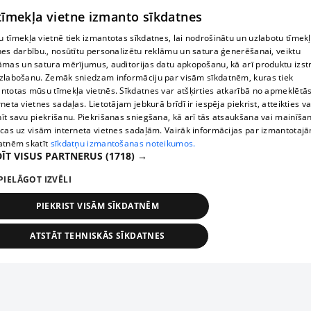
 tīmekļa vietne izmanto sīkdatnes
 tīmekļa vietnē tiek izmantotas sīkdatnes, lai nodrošinātu un uzlabotu tīmek
nes darbību., nosūtītu personalizētu reklāmu un satura ģenerēšanai, veiktu
āmas un satura mērījumus, auditorijas datu apkopošanu, kā arī produktu izst
zlabošanu. Zemāk sniedzam informāciju par visām sīkdatnēm, kuras tiek
ntotas mūsu tīmekļa vietnēs. Sīkdatnes var atšķirties atkarībā no apmeklētā
rneta vietnes sadaļas. Lietotājam jebkurā brīdī ir iespēja piekrist, atteikties va
īt savu piekrišanu. Piekrišanas sniegšana, kā arī tās atsaukšana vai mainīša
ecas uz visām interneta vietnes sadaļām. Vairāk informācijas par izmantotaj
atnēm skatīt
sīkdatņu izmantošanas noteikumos.
ĪT VISUS PARTNERUS
(1718) →
PIELĀGOT IZVĒLI
PIEKRIST VISĀM SĪKDATNĒM
ATSTĀT TEHNISKĀS SĪKDATNES
TEHNISKĀS/OBLIGĀTĀS
STATISTIKAS
MĒRĶĒŠANA
FUNKCIONĀLĀS
NEKLASIFICĒTĀS