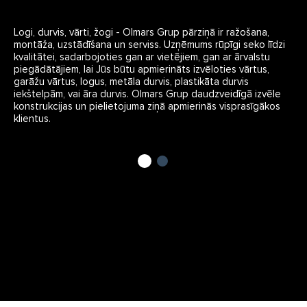
Logi, durvis, vārti, žogi - Olmars Grup pārziņā ir ražošana,
montāža, uzstādīšana un serviss. Uzņēmums rūpīgi seko līdzi
kvalitātei, sadarbojoties gan ar vietējiem, gan ar ārvalstu
piegādātājiem, lai Jūs būtu apmierināts izvēloties vārtus,
garāžu vārtus, logus, metāla durvis, plastikāta durvis
iekštelpām, vai āra durvis. Olmars Grup daudzveidīgā izvēle
konstrukcijas un pielietojuma ziņā apmierinās visprasīgākos
klientus.