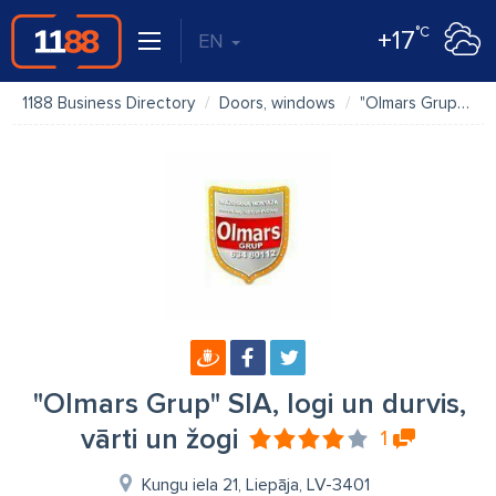
°C
+17
EN
1188 Business Directory
Doors, windows
"Olmars Grup" SIA, logi un durvis, vārti un žogi
"Olmars Grup" SIA, logi un durvis,
vārti un žogi
1
Kungu iela 21, Liepāja, LV-3401