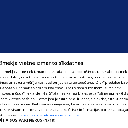
Logu rāmji
 tīmekļa vietne izmanto sīkdatnes
 tīmekļa vietnē tiek izmantotas sīkdatnes, lai nodrošinātu un uzlabotu tīmek
nes darbību., nosūtītu personalizētu reklāmu un satura ģenerēšanai, veiktu
āmas un satura mērījumus, auditorijas datu apkopošanu, kā arī produktu izst
zlabošanu. Zemāk sniedzam informāciju par visām sīkdatnēm, kuras tiek
ntotas mūsu tīmekļa vietnēs. Sīkdatnes var atšķirties atkarībā no apmeklētā
rneta vietnes sadaļas. Lietotājam jebkurā brīdī ir iespēja piekrist, atteikties va
īt savu piekrišanu. Piekrišanas sniegšana, kā arī tās atsaukšana vai mainīša
ecas uz visām interneta vietnes sadaļām. Vairāk informācijas par izmantotaj
atnēm skatīt
sīkdatņu izmantošanas noteikumos.
ĪT VISUS PARTNERUS
(1718) →