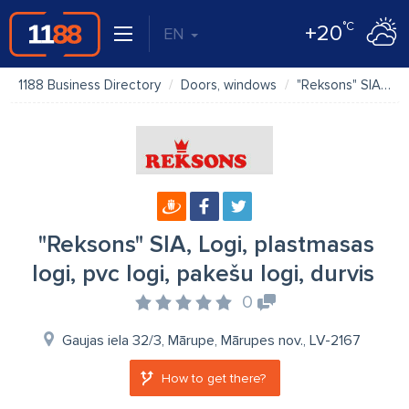
°C
+20
EN
1188 Business Directory
Doors, windows
"Reksons" SIA, Logi, plastmasas logi, pvc logi, pakešu logi, durvis
"Reksons" SIA, Logi, plastmasas
logi, pvc logi, pakešu logi, durvis
0
Gaujas iela 32/3, Mārupe, Mārupes nov., LV-2167
How to get there?