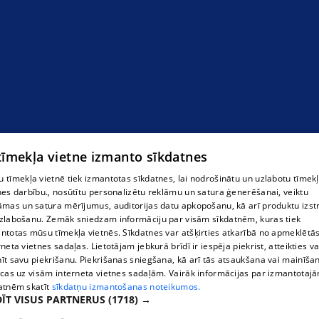
 tīmekļa vietne izmanto sīkdatnes
 tīmekļa vietnē tiek izmantotas sīkdatnes, lai nodrošinātu un uzlabotu tīmek
nes darbību., nosūtītu personalizētu reklāmu un satura ģenerēšanai, veiktu
āmas un satura mērījumus, auditorijas datu apkopošanu, kā arī produktu izst
zlabošanu. Zemāk sniedzam informāciju par visām sīkdatnēm, kuras tiek
ntotas mūsu tīmekļa vietnēs. Sīkdatnes var atšķirties atkarībā no apmeklētā
rneta vietnes sadaļas. Lietotājam jebkurā brīdī ir iespēja piekrist, atteikties va
īt savu piekrišanu. Piekrišanas sniegšana, kā arī tās atsaukšana vai mainīša
ecas uz visām interneta vietnes sadaļām. Vairāk informācijas par izmantotaj
atnēm skatīt
sīkdatņu izmantošanas noteikumos.
ĪT VISUS PARTNERUS
(1718) →