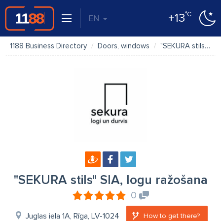
°C
+13
EN
1188 Business Directory
Doors, windows
"SEKURA stils" SIA, logu ražošana
"SEKURA stils" SIA, logu ražošana
0
Juglas iela 1A, Rīga, LV-1024
How to get there?