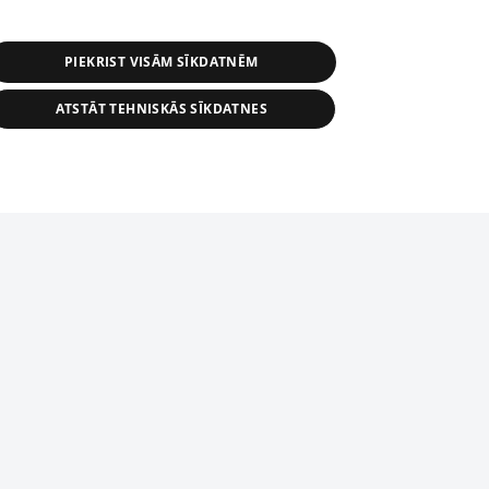
PIEKRIST VISĀM SĪKDATNĒM
ATSTĀT TEHNISKĀS SĪKDATNES
r distribution of 1188 database, its
nformation contained in the database, or
tion in any form is strictly prohibited.
tīmekļa vietne nevarēs pilnvērtīgi darboties un sniegt
 download is prohibited. Reproduction
l published on the website 1188 is
den without the editorial license of 1188
domēnā.