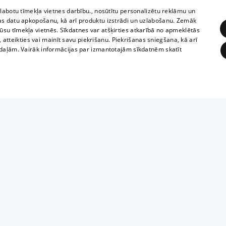
zlabotu tīmekļa vietnes darbību., nosūtītu personalizētu reklāmu un
as datu apkopošanu, kā arī produktu izstrādi un uzlabošanu. Zemāk
su tīmekļa vietnēs. Sīkdatnes var atšķirties atkarībā no apmeklētās
, atteikties vai mainīt savu piekrišanu. Piekrišanas sniegšana, kā arī
adaļām. Vairāk informācijas par izmantotajām sīkdatnēm skatīt
ĒRĶĒŠANA
FUNKCIONĀLĀS
NEKLASIFICĒTĀS
Reproduction, o
obligātās
Statistikas
Mērķēšana
Funkcionālās
Neklasificētās
parts or the i
parts of informa
eklēt un pārlūkot tīmekļa vietni un izmantot tās piedāvātās iespējas. Bez šīm sīkdatnēm 
Also automatic
ies
In the cinemas
of any materia
rains,
TV program
strictly forbid
ksts
tional schedules
website.
Contract rules
ēja norādītais identifikators
ets
360 Ziņas kontakti
īkfails tiek izmantots, lai saglabātu lietotāja piekrišanas statusu sīkdatnēm pašreizējā 
ckets