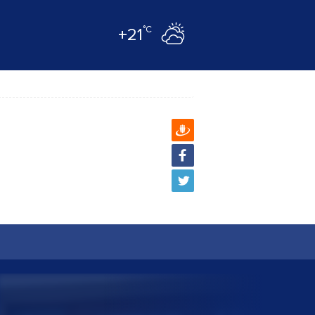
°C
+21