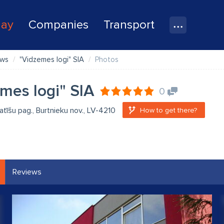
lay
Companies
Transport
ows
"Vidzemes logi" SIA
Photos
mes logi" SIA
0
atīšu pag., Burtnieku nov., LV-4210
How to get there?
Reviews