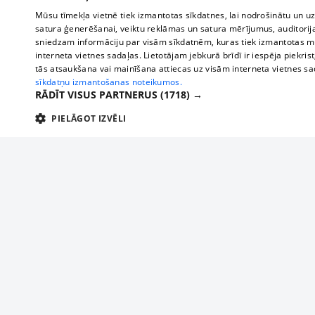
Mūsu tīmekļa vietnē tiek izmantotas sīkdatnes, lai nodrošinātu un u
satura ģenerēšanai, veiktu reklāmas un satura mērījumus, auditorij
sniedzam informāciju par visām sīkdatnēm, kuras tiek izmantotas mū
interneta vietnes sadaļas. Lietotājam jebkurā brīdī ir iespēja piekrist
tās atsaukšana vai mainīšana attiecas uz visām interneta vietnes s
sīkdatņu izmantošanas noteikumos.
RĀDĪT VISUS PARTNERUS
(1718) →
PIELĀGOT IZVĒLI
TEHNISKĀS/OBLIGĀTĀS
STATISTIKAS
M
Tehniskās/
Tehniskās/obligātās sīkdatnes nepieciešamas, lai lietotājs varētu brīvi apm
lietotājam nepieciešamo informāciju.
About us
Compan
Nodrošinātājs
/
Darbības
Advertisement
Buses, t
Nosaukums
Apra
Domēns
ilgums
interna
For business
delfi-adid
delfi.lv
1 gads
Izdev
Bus tick
Tariffs
gdpr
measureadv.com
59
Šis s
Train ti