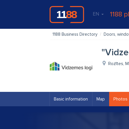
1188 p
EN
1188 Business Directory
Doors, wind
"Vidze
Rozītes, M
Basic information
Map
Photos