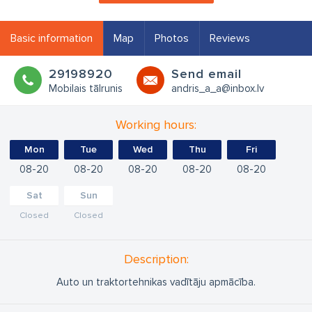
Basic information
Map
Photos
Reviews
29198920
Send email
Mobilais tālrunis
andris_a_a@inbox.lv
Working hours:
Mon
Tue
Wed
Thu
Fri
08
20
08
20
08
20
08
20
08
20
Sat
Sun
Closed
Closed
Description:
Auto un traktortehnikas vadītāju apmācība.