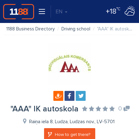
°C
+18
EN
1188 Business Directory
Driving school
"AAA" IK autoskola
"AAA" IK autoskola
0
Raiņa iela 8, Ludza, Ludzas nov., LV-5701
How to get there?