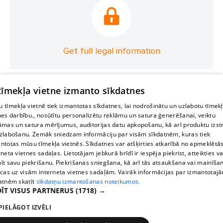
Get full legal information
 tīmekļa vietne izmanto sīkdatnes
 tīmekļa vietnē tiek izmantotas sīkdatnes, lai nodrošinātu un uzlabotu tīmek
nes darbību., nosūtītu personalizētu reklāmu un satura ģenerēšanai, veiktu
āmas un satura mērījumus, auditorijas datu apkopošanu, kā arī produktu izst
zlabošanu. Zemāk sniedzam informāciju par visām sīkdatnēm, kuras tiek
ntotas mūsu tīmekļa vietnēs. Sīkdatnes var atšķirties atkarībā no apmeklētā
rneta vietnes sadaļas. Lietotājam jebkurā brīdī ir iespēja piekrist, atteikties va
īt savu piekrišanu. Piekrišanas sniegšana, kā arī tās atsaukšana vai mainīša
ecas uz visām interneta vietnes sadaļām. Vairāk informācijas par izmantotaj
atnēm skatīt
sīkdatņu izmantošanas noteikumos.
ĪT VISUS PARTNERUS
(1718) →
PIELĀGOT IZVĒLI