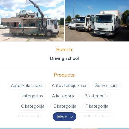
Branch:
Driving school
Products:
Autoskola Ludzā
Autovadītāju kursi
Šoferu kursi
kategorijas
A kategorija
B kategorija
C kategorija
E kategorija
F kategorija
G kategorija
Profesionālā apmācība 95. kods
More
Braukšanas apmācība
CSN tests