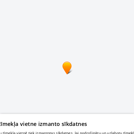
 tīmekļa vietne izmanto sīkdatnes
 tīmekļa vietnē tiek izmantotas sīkdatnes, lai nodrošinātu un uzlabotu tīmek