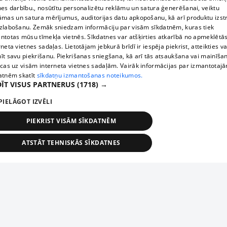
nes darbību., nosūtītu personalizētu reklāmu un satura ģenerēšanai, veiktu
āmas un satura mērījumus, auditorijas datu apkopošanu, kā arī produktu izst
zlabošanu. Zemāk sniedzam informāciju par visām sīkdatnēm, kuras tiek
ntotas mūsu tīmekļa vietnēs. Sīkdatnes var atšķirties atkarībā no apmeklētā
rneta vietnes sadaļas. Lietotājam jebkurā brīdī ir iespēja piekrist, atteikties va
īt savu piekrišanu. Piekrišanas sniegšana, kā arī tās atsaukšana vai mainīša
ecas uz visām interneta vietnes sadaļām. Vairāk informācijas par izmantotaj
atnēm skatīt
sīkdatņu izmantošanas noteikumos.
ĪT VISUS PARTNERUS
(1718) →
PIELĀGOT IZVĒLI
PIEKRIST VISĀM SĪKDATNĒM
ATSTĀT TEHNISKĀS SĪKDATNES
TEHNISKĀS/OBLIGĀTĀS
STATISTIKAS
MĒRĶĒŠANA
FUNKCIONĀLĀS
NEKLASIFICĒTĀS