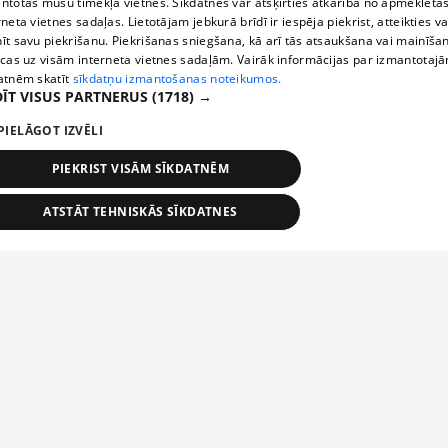
ntotas mūsu tīmekļa vietnēs. Sīkdatnes var atšķirties atkarībā no apmeklētā
rneta vietnes sadaļas. Lietotājam jebkurā brīdī ir iespēja piekrist, atteikties va
īt savu piekrišanu. Piekrišanas sniegšana, kā arī tās atsaukšana vai mainīša
ecas uz visām interneta vietnes sadaļām. Vairāk informācijas par izmantotaj
atnēm skatīt
sīkdatņu izmantošanas noteikumos.
ĪT VISUS PARTNERUS
(1718) →
PIELĀGOT IZVĒLI
PIEKRIST VISĀM SĪKDATNĒM
ATSTĀT TEHNISKĀS SĪKDATNES
TEHNISKĀS/OBLIGĀTĀS
STATISTIKAS
MĒRĶĒŠANA
FUNKCIONĀLĀS
NEKLASIFICĒTĀS
ehniskās/obligātās
Statistikas
Mērķēšana
Funkcionālās
Neklasificēt
niskās/obligātās sīkdatnes nepieciešamas, lai lietotājs varētu brīvi apmeklēt un pārlūk
Add your company
ekļa vietni un izmantot tās piedāvātās iespējas. Bez šīm sīkdatnēm tīmekļa vietne neva