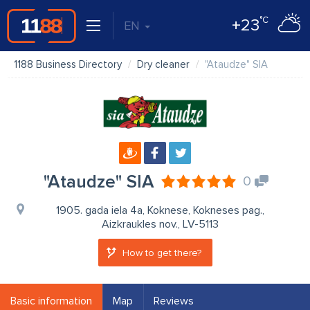
°C
+23
EN
1188 Business Directory
Dry cleaner
"Ataudze" SIA
"Ataudze" SIA
0
1905. gada iela 4a, Koknese, Kokneses pag.,
Aizkraukles nov., LV-5113
How to get there?
Basic information
Map
Reviews