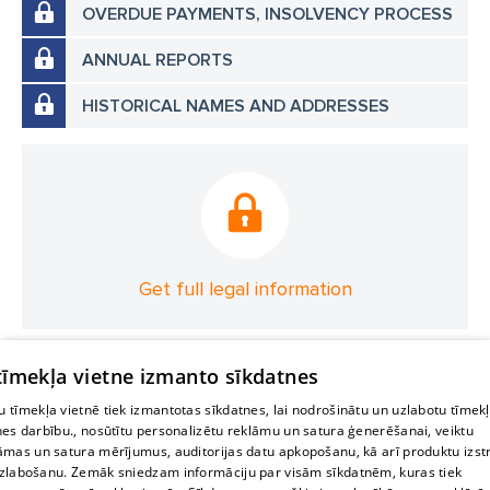
OVERDUE PAYMENTS, INSOLVENCY PROCESS
ANNUAL REPORTS
HISTORICAL NAMES AND ADDRESSES
Get full legal information
 tīmekļa vietne izmanto sīkdatnes
 tīmekļa vietnē tiek izmantotas sīkdatnes, lai nodrošinātu un uzlabotu tīmek
nes darbību., nosūtītu personalizētu reklāmu un satura ģenerēšanai, veiktu
āmas un satura mērījumus, auditorijas datu apkopošanu, kā arī produktu izst
zlabošanu. Zemāk sniedzam informāciju par visām sīkdatnēm, kuras tiek