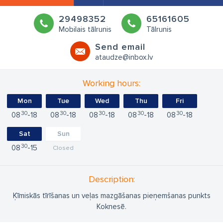
29498352
65161605
Mobilais tālrunis
Tālrunis
Send email
ataudze@inbox.lv
Working hours:
Mon
Tue
Wed
Thu
Fri
30
30
30
30
30
08
18
08
18
08
18
08
18
08
18
Sat
Sun
30
08
15
Closed
Description:
Ķīmiskās tīrīšanas un veļas mazgāšanas pieņemšanas punkts
Koknesē.