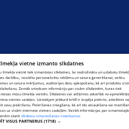
Ķīmiskā tīrītava
 tīmekļa vietne izmanto sīkdatnes
 tīmekļa vietnē tiek izmantotas sīkdatnes, lai nodrošinātu un uzlabotu tīmek
nes darbību., nosūtītu personalizētu reklāmu un satura ģenerēšanai, veiktu
āmas un satura mērījumus, auditorijas datu apkopošanu, kā arī produktu izst
zlabošanu. Zemāk sniedzam informāciju par visām sīkdatnēm, kuras tiek
ntotas mūsu tīmekļa vietnēs. Sīkdatnes var atšķirties atkarībā no apmeklētā
rneta vietnes sadaļas. Lietotājam jebkurā brīdī ir iespēja piekrist, atteikties va
īt savu piekrišanu. Piekrišanas sniegšana, kā arī tās atsaukšana vai mainīša
ecas uz visām interneta vietnes sadaļām. Vairāk informācijas par izmantotaj
atnēm skatīt
sīkdatņu izmantošanas noteikumos.
ĪT VISUS PARTNERUS
(1718) →