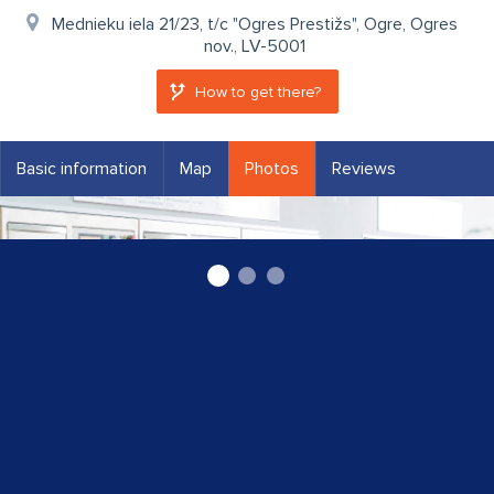
Mednieku iela 21/23, t/c "Ogres Prestižs", Ogre, Ogres
nov., LV-5001
How to get there?
Basic information
Map
Photos
Reviews