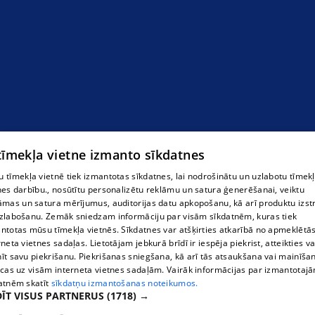
 tīmekļa vietne izmanto sīkdatnes
ķīmiskā tīrītava
 tīmekļa vietnē tiek izmantotas sīkdatnes, lai nodrošinātu un uzlabotu tīmek
nes darbību., nosūtītu personalizētu reklāmu un satura ģenerēšanai, veiktu
āmas un satura mērījumus, auditorijas datu apkopošanu, kā arī produktu izst
zlabošanu. Zemāk sniedzam informāciju par visām sīkdatnēm, kuras tiek
ntotas mūsu tīmekļa vietnēs. Sīkdatnes var atšķirties atkarībā no apmeklētā
rneta vietnes sadaļas. Lietotājam jebkurā brīdī ir iespēja piekrist, atteikties va
īt savu piekrišanu. Piekrišanas sniegšana, kā arī tās atsaukšana vai mainīša
ecas uz visām interneta vietnes sadaļām. Vairāk informācijas par izmantotaj
atnēm skatīt
sīkdatņu izmantošanas noteikumos.
ĪT VISUS PARTNERUS
(1718) →