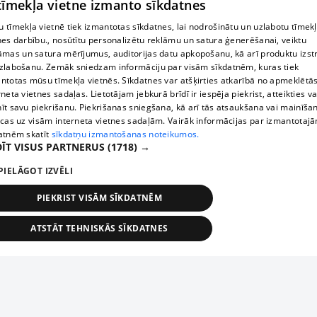
 tīmekļa vietne izmanto sīkdatnes
 tīmekļa vietnē tiek izmantotas sīkdatnes, lai nodrošinātu un uzlabotu tīmek
nes darbību., nosūtītu personalizētu reklāmu un satura ģenerēšanai, veiktu
āmas un satura mērījumus, auditorijas datu apkopošanu, kā arī produktu izst
zlabošanu. Zemāk sniedzam informāciju par visām sīkdatnēm, kuras tiek
ntotas mūsu tīmekļa vietnēs. Sīkdatnes var atšķirties atkarībā no apmeklētā
rneta vietnes sadaļas. Lietotājam jebkurā brīdī ir iespēja piekrist, atteikties va
īt savu piekrišanu. Piekrišanas sniegšana, kā arī tās atsaukšana vai mainīša
ecas uz visām interneta vietnes sadaļām. Vairāk informācijas par izmantotaj
atnēm skatīt
sīkdatņu izmantošanas noteikumos.
ĪT VISUS PARTNERUS
(1718) →
PIELĀGOT IZVĒLI
PIEKRIST VISĀM SĪKDATNĒM
ATSTĀT TEHNISKĀS SĪKDATNES
TEHNISKĀS/OBLIGĀTĀS
STATISTIKAS
MĒRĶĒŠANA
FUNKCIONĀLĀS
NEKLASIFICĒTĀS