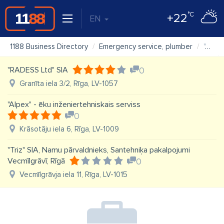
°C
+22
EN
1188 Business Directory
Emergency service, plumber
"AS System" SIA
"RADESS Ltd" SIA
0
Granīta iela 3/2, Rīga, LV-1057
"Alpex" - ēku inženiertehniskais serviss
0
Krāsotāju iela 6, Rīga, LV-1009
"Triz" SIA, Namu pārvaldnieks, Santehniķa pakalpojumi
Vecmīlgrāvī, Rīgā
0
Vecmīlgrāvja iela 11, Rīga, LV-1015