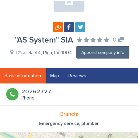
"AS System" SIA
0
Dīķa iela 44, Rīga, LV-1004
Append company info
Basic information
Map
Reviews
20262727
Phone
Branch:
Emergency service, plumber