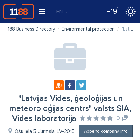
°C
+19
EN
1188 Business Directory
Environmental protection
"Latvijas Vides, ģeoloģijas un meteoroloģijas centrs" valsts SIA, Vides laboratorija
"Latvijas Vides, ģeoloģijas un
meteoroloģijas centrs" valsts SIA,
Vides laboratorija
0
Ošu iela 5, Jūrmala, LV-2015
Append company info