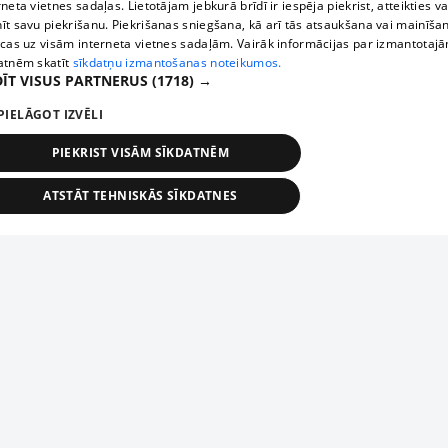
rneta vietnes sadaļas. Lietotājam jebkurā brīdī ir iespēja piekrist, atteikties va
īt savu piekrišanu. Piekrišanas sniegšana, kā arī tās atsaukšana vai mainīša
ecas uz visām interneta vietnes sadaļām. Vairāk informācijas par izmantotaj
atnēm skatīt
sīkdatņu izmantošanas noteikumos.
ĪT VISUS PARTNERUS
(1718) →
PIELĀGOT IZVĒLI
PIEKRIST VISĀM SĪKDATNĒM
ATSTĀT TEHNISKĀS SĪKDATNES
TEHNISKĀS/OBLIGĀTĀS
STATISTIKAS
MĒRĶĒŠANA
FUNKCIONĀLĀS
NEKLASIFICĒTĀS
ehniskās/obligātās
Statistikas
Mērķēšana
Funkcionālās
Neklasificēt
niskās/obligātās sīkdatnes nepieciešamas, lai lietotājs varētu brīvi apmeklēt un pārlūk
Add your company
ekļa vietni un izmantot tās piedāvātās iespējas. Bez šīm sīkdatnēm tīmekļa vietne neva
nvērtīgi darboties un sniegt lietotājam nepieciešamo informāciju.