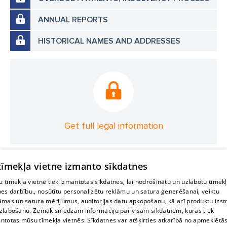
ANNUAL REPORTS
HISTORICAL NAMES AND ADDRESSES
Get full legal information
 tīmekļa vietne izmanto sīkdatnes
 tīmekļa vietnē tiek izmantotas sīkdatnes, lai nodrošinātu un uzlabotu tīmek
nes darbību., nosūtītu personalizētu reklāmu un satura ģenerēšanai, veiktu
āmas un satura mērījumus, auditorijas datu apkopošanu, kā arī produktu izst
zlabošanu. Zemāk sniedzam informāciju par visām sīkdatnēm, kuras tiek
ntotas mūsu tīmekļa vietnēs. Sīkdatnes var atšķirties atkarībā no apmeklētā