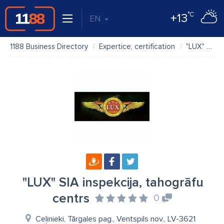
°C
+13
EN
1188 Business Directory
Expertice, certification
"LUX" SIA inspekcija, tahogrāfu centrs
"LUX" SIA inspekcija, tahogrāfu
centrs
0
Ceļinieki, Tārgales pag., Ventspils nov., LV-3621