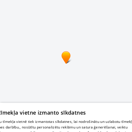
 tīmekļa vietne izmanto sīkdatnes
 tīmekļa vietnē tiek izmantotas sīkdatnes, lai nodrošinātu un uzlabotu tīmek
nes darbību., nosūtītu personalizētu reklāmu un satura ģenerēšanai, veiktu