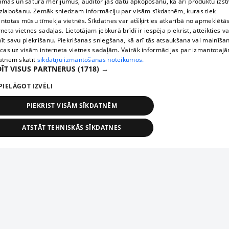
āmas un satura mērījumus, auditorijas datu apkopošanu, kā arī produktu izst
zlabošanu. Zemāk sniedzam informāciju par visām sīkdatnēm, kuras tiek
ntotas mūsu tīmekļa vietnēs. Sīkdatnes var atšķirties atkarībā no apmeklētā
rneta vietnes sadaļas. Lietotājam jebkurā brīdī ir iespēja piekrist, atteikties va
īt savu piekrišanu. Piekrišanas sniegšana, kā arī tās atsaukšana vai mainīša
ecas uz visām interneta vietnes sadaļām. Vairāk informācijas par izmantotaj
atnēm skatīt
sīkdatņu izmantošanas noteikumos.
ĪT VISUS PARTNERUS
(1718) →
PIELĀGOT IZVĒLI
PIEKRIST VISĀM SĪKDATNĒM
ATSTĀT TEHNISKĀS SĪKDATNES
TEHNISKĀS/OBLIGĀTĀS
STATISTIKAS
MĒRĶĒŠANA
FUNKCIONĀLĀS
NEKLASIFICĒTĀS
ehniskās/obligātās
Statistikas
Mērķēšana
Funkcionālās
Neklasificēt