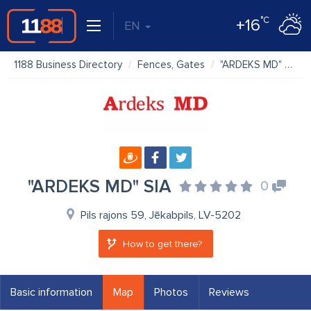
°C
+16
EN
1188 Business Directory
Fences, Gates
"ARDEKS MD" SIA
"ARDEKS MD" SIA
0
Pils rajons 59, Jēkabpils, LV-5202
How to get there?
Basic information
Map
Photos
Reviews