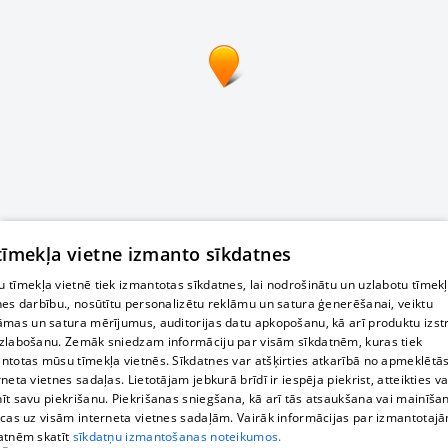
 tīmekļa vietne izmanto sīkdatnes
 tīmekļa vietnē tiek izmantotas sīkdatnes, lai nodrošinātu un uzlabotu tīmek
nes darbību., nosūtītu personalizētu reklāmu un satura ģenerēšanai, veiktu
āmas un satura mērījumus, auditorijas datu apkopošanu, kā arī produktu izst
zlabošanu. Zemāk sniedzam informāciju par visām sīkdatnēm, kuras tiek
ntotas mūsu tīmekļa vietnēs. Sīkdatnes var atšķirties atkarībā no apmeklētā
rneta vietnes sadaļas. Lietotājam jebkurā brīdī ir iespēja piekrist, atteikties va
īt savu piekrišanu. Piekrišanas sniegšana, kā arī tās atsaukšana vai mainīša
ecas uz visām interneta vietnes sadaļām. Vairāk informācijas par izmantotaj
atnēm skatīt
sīkdatņu izmantošanas noteikumos.