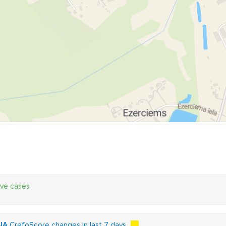
ive cases
IA
CrefoScore changes in last 7 days