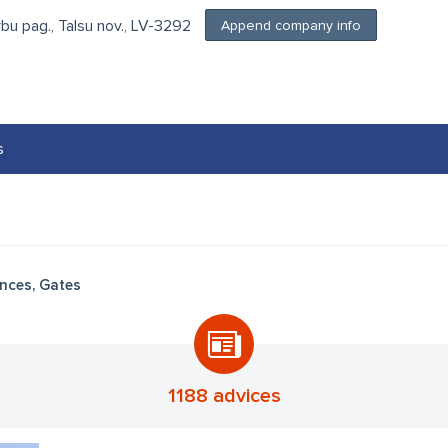
irbu pag., Talsu nov., LV-3292
Append company info
s
nces, Gates
1188 advices