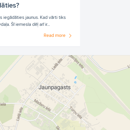
āties?
iks iegādāties jaunus. Kad vārti tiks
a. Šī iemesla dēļ arī ir...
Read more