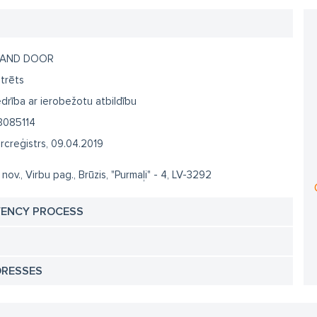
LAND DOOR
trēts
drība ar ierobežotu atbildību
3085114
creģistrs, 09.04.2019
 nov., Virbu pag., Brūzis, "Purmaļi" - 4, LV-3292
VENCY PROCESS
DRESSES