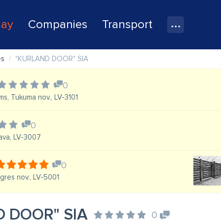
lay
Companies
Transport
es
"KURLAND DOOR" SIA
0
ms, Tukuma nov., LV-3101
0
gava, LV-3007
0
gres nov., LV-5001
 DOOR" SIA
0