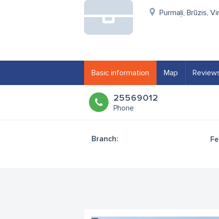
Purmaļi, Brūzis, V
Basic information
Map
Review
25569012
Phone
Branch:
Fe