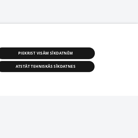
PIEKRIST VISĀM SĪKDATNĒM
ATSTĀT TEHNISKĀS SĪKDATNES
r distribution of 1188 database, its
nformation contained in the database, or
tion in any form is strictly prohibited.
tīmekļa vietne nevarēs pilnvērtīgi darboties un sniegt