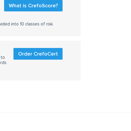
What is CrefoScore?
ided into 10 classes of risk.
Order CrefoCert
 to
ards