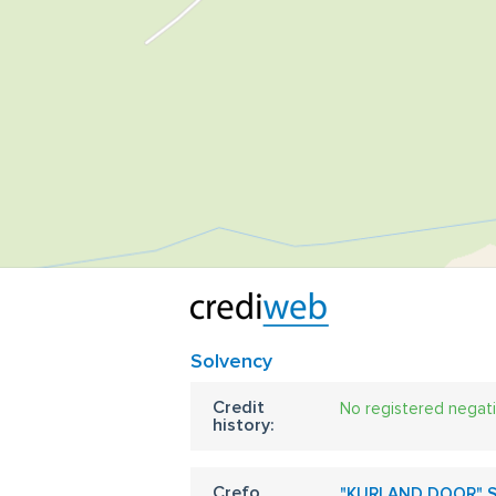
Solvency
Credit
No registered negat
history:
Crefo
"KURLAND DOOR" S