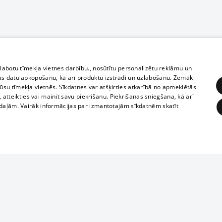
zlabotu tīmekļa vietnes darbību., nosūtītu personalizētu reklāmu un
as datu apkopošanu, kā arī produktu izstrādi un uzlabošanu. Zemāk
su tīmekļa vietnēs. Sīkdatnes var atšķirties atkarībā no apmeklētās
, atteikties vai mainīt savu piekrišanu. Piekrišanas sniegšana, kā arī
adaļām. Vairāk informācijas par izmantotajām sīkdatnēm skatīt
ĒRĶĒŠANA
FUNKCIONĀLĀS
NEKLASIFICĒTĀS
Reproduction, o
obligātās
Statistikas
Mērķēšana
Funkcionālās
Neklasificētās
parts or the i
parts of informa
eklēt un pārlūkot tīmekļa vietni un izmantot tās piedāvātās iespējas. Bez šīm sīkdatnēm 