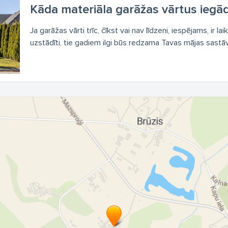
Kāda materiāla garāžas vārtus iegād
Ja garāžas vārti trīc, čīkst vai nav līdzeni, iespējams, ir la
uzstādīti, tie gadiem ilgi būs redzama Tavas mājas sastāvdaļ