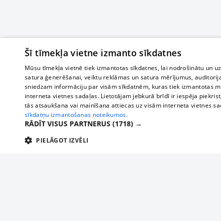
Šī tīmekļa vietne izmanto sīkdatnes
Mūsu tīmekļa vietnē tiek izmantotas sīkdatnes, lai nodrošinātu un u
satura ģenerēšanai, veiktu reklāmas un satura mērījumus, auditorij
sniedzam informāciju par visām sīkdatnēm, kuras tiek izmantotas mū
interneta vietnes sadaļas. Lietotājam jebkurā brīdī ir iespēja piekrist
tās atsaukšana vai mainīšana attiecas uz visām interneta vietnes s
sīkdatņu izmantošanas noteikumos.
RĀDĪT VISUS PARTNERUS
(1718) →
PIELĀGOT IZVĒLI
TEHNISKĀS/OBLIGĀTĀS
STATISTIKAS
M
Tehniskās/
Tehniskās/obligātās sīkdatnes nepieciešamas, lai lietotājs varētu brīvi apm