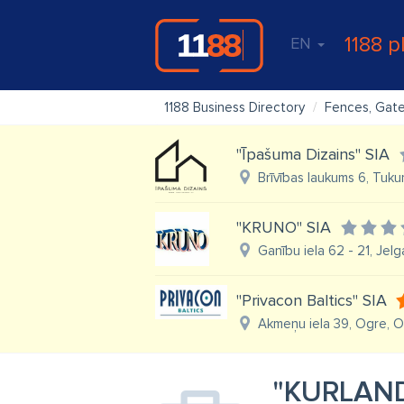
1188 p
EN
1188 Business Directory
Fences, Gat
"Īpašuma Dizains" SIA
Brīvības laukums 6, Tuku
"KRUNO" SIA
Ganību iela 62 - 21, Jel
"Privacon Baltics" SIA
Akmeņu iela 39, Ogre, O
"KURLAND