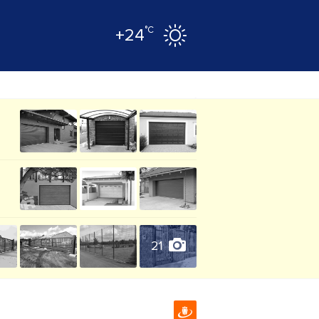
°C
+24
21