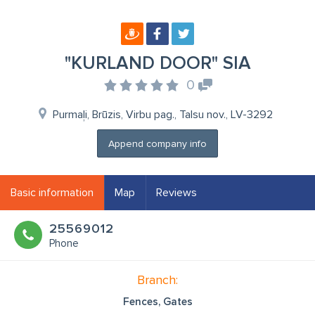
"KURLAND DOOR" SIA
0
Purmaļi, Brūzis, Virbu pag., Talsu nov., LV-3292
Append company info
Basic information
Map
Reviews
25569012
Phone
Branch:
Fences, Gates