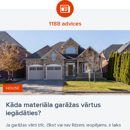
1188 advices
HOUSE
Kāda materiāla garāžas vārtus
iegādāties?
Ja garāžas vārti trīc, čīkst vai nav līdzeni, iespējams, ir laiks