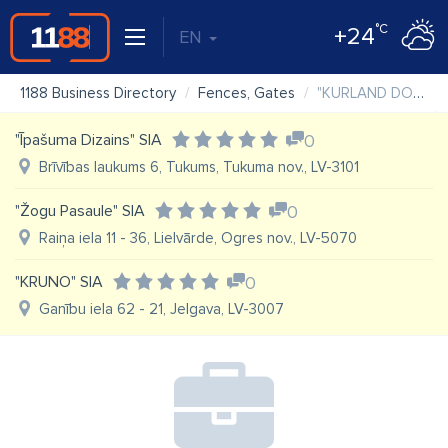
°C
+24
EN
1188 Business Directory
Fences, Gates
"KURLAND DOOR" SIA
"Īpašuma Dizains" SIA
0
Brīvības laukums 6, Tukums, Tukuma nov., LV-3101
"Žogu Pasaule" SIA
0
Raiņa iela 11 - 36, Lielvārde, Ogres nov., LV-5070
"KRUNO" SIA
0
Ganību iela 62 - 21, Jelgava, LV-3007