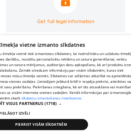
Get full legal information
 tīmekļa vietne izmanto sīkdatnes
 tīmekļa vietnē tiek izmantotas sīkdatnes, lai nodrošinātu un uzlabotu tīmek
nes darbību., nosūtītu personalizētu reklāmu un satura ģenerēšanai, veiktu
āmas un satura mērījumus, auditorijas datu apkopošanu, kā arī produktu izst
zlabošanu. Zemāk sniedzam informāciju par visām sīkdatnēm, kuras tiek
ntotas mūsu tīmekļa vietnēs. Sīkdatnes var atšķirties atkarībā no apmeklētā
rneta vietnes sadaļas. Lietotājam jebkurā brīdī ir iespēja piekrist, atteikties va
īt savu piekrišanu. Piekrišanas sniegšana, kā arī tās atsaukšana vai mainīša
ecas uz visām interneta vietnes sadaļām. Vairāk informācijas par izmantotaj
atnēm skatīt
sīkdatņu izmantošanas noteikumos.
ĪT VISUS PARTNERUS
(1718) →
PIELĀGOT IZVĒLI
PIEKRIST VISĀM SĪKDATNĒM