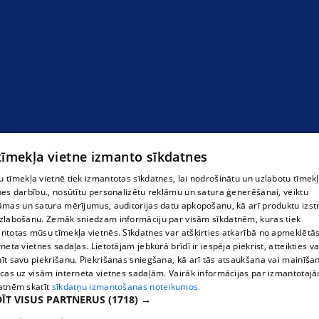
garāžu vārti
 tīmekļa vietne izmanto sīkdatnes
 tīmekļa vietnē tiek izmantotas sīkdatnes, lai nodrošinātu un uzlabotu tīmek
nes darbību., nosūtītu personalizētu reklāmu un satura ģenerēšanai, veiktu
āmas un satura mērījumus, auditorijas datu apkopošanu, kā arī produktu izst
zlabošanu. Zemāk sniedzam informāciju par visām sīkdatnēm, kuras tiek
ntotas mūsu tīmekļa vietnēs. Sīkdatnes var atšķirties atkarībā no apmeklētā
rneta vietnes sadaļas. Lietotājam jebkurā brīdī ir iespēja piekrist, atteikties va
īt savu piekrišanu. Piekrišanas sniegšana, kā arī tās atsaukšana vai mainīša
ecas uz visām interneta vietnes sadaļām. Vairāk informācijas par izmantotaj
atnēm skatīt
sīkdatņu izmantošanas noteikumos.
ĪT VISUS PARTNERUS
(1718) →