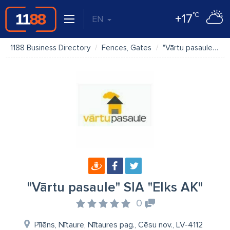
°C
+17
EN
1188 Business Directory
Fences, Gates
"Vārtu pasaule" SIA "Elks AK"
"Vārtu pasaule" SIA "Elks AK"
0
Pīlēns, Nītaure, Nītaures pag., Cēsu nov., LV-4112