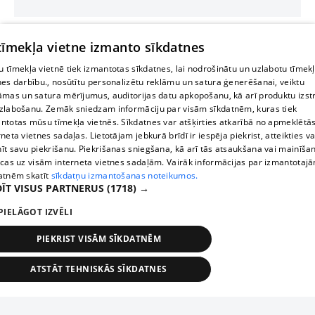
 tīmekļa vietne izmanto sīkdatnes
 tīmekļa vietnē tiek izmantotas sīkdatnes, lai nodrošinātu un uzlabotu tīmek
nes darbību., nosūtītu personalizētu reklāmu un satura ģenerēšanai, veiktu
āmas un satura mērījumus, auditorijas datu apkopošanu, kā arī produktu izst
zlabošanu. Zemāk sniedzam informāciju par visām sīkdatnēm, kuras tiek
ntotas mūsu tīmekļa vietnēs. Sīkdatnes var atšķirties atkarībā no apmeklētā
rneta vietnes sadaļas. Lietotājam jebkurā brīdī ir iespēja piekrist, atteikties va
īt savu piekrišanu. Piekrišanas sniegšana, kā arī tās atsaukšana vai mainīša
ecas uz visām interneta vietnes sadaļām. Vairāk informācijas par izmantotaj
atnēm skatīt
sīkdatņu izmantošanas noteikumos.
ĪT VISUS PARTNERUS
(1718) →
PIELĀGOT IZVĒLI
PIEKRIST VISĀM SĪKDATNĒM
ATSTĀT TEHNISKĀS SĪKDATNES
TEHNISKĀS/OBLIGĀTĀS
STATISTIKAS
MĒRĶĒŠANA