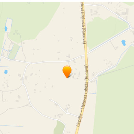
veramie vārti
veramo vārtu automātika
bīdāmie vārti
žogi
vārtu remonts
žogu remonts
vārtu uzstādīšana
žogu apkope
žogu remonts
automātiku labošana
vārtu pultis
pults
BFT pults
Nice
SOMFY
Marantec
Beninca
LIFTMASTER
Came
aizsargžalūzijas
žalūzija
žalūzijas
aizsargžalūziju motori
durvju uzstādīšana
žalūziju uzstādīšana
garāžu durvis
garāžas durvis
garāža
vārtu serviss
bīdāmie sētas vārti
konsoļu vārti
sekcijveida vārti
bīdāmie - konsolveida vārti
ruļļu vārti
paceļamie vārti
divviru vārti
atbīdāmie vārti
automātiskie vārti
iebraucamie vārti
veramie vārti