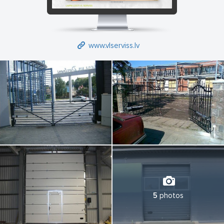
www.vlserviss.lv
5
photos