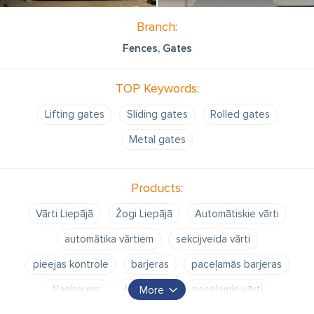
Branch:
Fences, Gates
TOP Keywords:
Lifting gates
Sliding gates
Rolled gates
Metal gates
Products:
Vārti Liepājā
Žogi Liepājā
Automātiskie vārti
automātika vārtiem
sekcijveida vārti
pieejas kontrole
barjeras
paceļamās barjeras
šlagbaums
šlagbaumi
paceļamie vārti
More