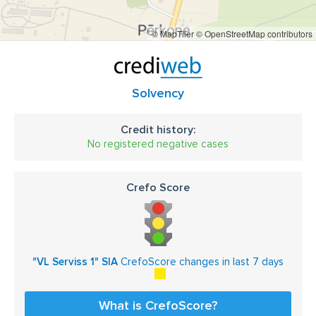
teritoriju noslēdzošie vārti
metāla vārti
ielu vārti
© MapTiler
© OpenStreetMap contributors
furnitūra bīdāmajiem vārtiem
kalēja vārti
industriālie vārti
ugunsdrošie vārti
rūpnieciskie vārti
ražošanas vārti
ātrgaitas ruļļu vārti
rampas tiltiņi
Solvency
rampas blīvēšanas lente
izlīdzinošas platformas
Credit history:
alumīnija atvāžamie tiltiņi
vārtu montāža
No registered negative cases
Crefo Score
"VL Serviss 1" SIA
CrefoScore changes in last 7 days
What is CrefoScore?