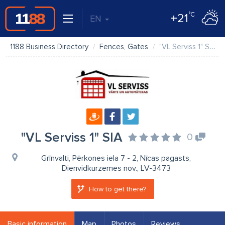
°C
+21
EN
1188 Business Directory
Fences, Gates
"VL Serviss 1" SIA
"VL Serviss 1" SIA
0
Grīnvalti, Pērkones iela 7 - 2, Nīcas pagasts,
Dienvidkurzemes nov., LV-3473
How to get there?
Basic information
Map
Photos
Reviews