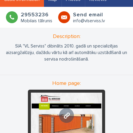
29553236
Send email
Mobilais tālrunis
info@vlserviss.lv
Description:
SIA "VL Serviss" dibināts 2010. gadā un specializējas
aizsargžalūziju, dažādu vārtu kā arī automātiku uzstādīšanā un
servisa nodrošināšanā.
Home page:
www.vlserviss.lv