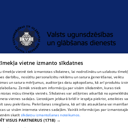
Limbažu novada pašvaldības policija
 tīmekļa vietne izmanto sīkdatnes
 tīmekļa vietnē tiek izmantotas sīkdatnes, lai nodrošinātu un uzlabotu tīmek
nes darbību., nosūtītu personalizētu reklāmu un satura ģenerēšanai, veiktu
āmas un satura mērījumus, auditorijas datu apkopošanu, kā arī produktu izst
zlabošanu. Zemāk sniedzam informāciju par visām sīkdatnēm, kuras tiek
ntotas mūsu tīmekļa vietnēs. Sīkdatnes var atšķirties atkarībā no apmeklētā
rneta vietnes sadaļas. Lietotājam jebkurā brīdī ir iespēja piekrist, atteikties va
īt savu piekrišanu. Piekrišanas sniegšana, kā arī tās atsaukšana vai mainīša
ecas uz visām interneta vietnes sadaļām. Vairāk informācijas par izmantotaj
atnēm skatīt
sīkdatņu izmantošanas noteikumos.
ĪT VISUS PARTNERUS
(1718) →