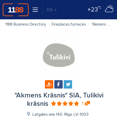
°C
+23
EN
1188 Business Directory
Fireplaces,furnaces
"Akmens Krāsnis" SIA, Tulikivi krāsnis
"Akmens Krāsnis" SIA, Tulikivi
krāsnis
1
Latgales iela 140, Rīga, LV-1003