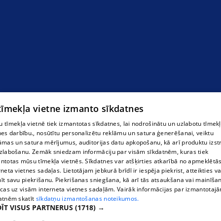
krāsns
 tīmekļa vietne izmanto sīkdatnes
 tīmekļa vietnē tiek izmantotas sīkdatnes, lai nodrošinātu un uzlabotu tīmek
nes darbību., nosūtītu personalizētu reklāmu un satura ģenerēšanai, veiktu
āmas un satura mērījumus, auditorijas datu apkopošanu, kā arī produktu izst
zlabošanu. Zemāk sniedzam informāciju par visām sīkdatnēm, kuras tiek
ntotas mūsu tīmekļa vietnēs. Sīkdatnes var atšķirties atkarībā no apmeklētā
rneta vietnes sadaļas. Lietotājam jebkurā brīdī ir iespēja piekrist, atteikties va
īt savu piekrišanu. Piekrišanas sniegšana, kā arī tās atsaukšana vai mainīša
ecas uz visām interneta vietnes sadaļām. Vairāk informācijas par izmantotaj
atnēm skatīt
sīkdatņu izmantošanas noteikumos.
ĪT VISUS PARTNERUS
(1718) →