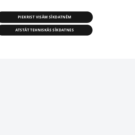
PIEKRIST VISĀM SĪKDATNĒM
ATSTĀT TEHNISKĀS SĪKDATNES
r distribution of 1188 database, its
nformation contained in the database, or
tion in any form is strictly prohibited.
tīmekļa vietne nevarēs pilnvērtīgi darboties un sniegt
 download is prohibited. Reproduction
l published on the website 1188 is
den without the editorial license of 1188
domēnā.