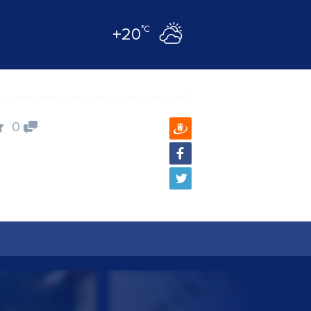
°C
+20
0