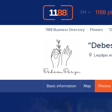
1188 p
EN
1188 Business Directory
Flowers
"
"Debes
Liepājas ie
Basic information
Map
Photos