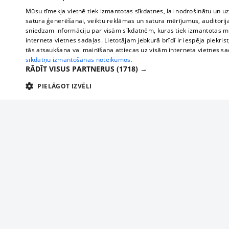
Mūsu tīmekļa vietnē tiek izmantotas sīkdatnes, lai nodrošinātu un u
satura ģenerēšanai, veiktu reklāmas un satura mērījumus, auditorij
sniedzam informāciju par visām sīkdatnēm, kuras tiek izmantotas mū
interneta vietnes sadaļas. Lietotājam jebkurā brīdī ir iespēja piekrist
tās atsaukšana vai mainīšana attiecas uz visām interneta vietnes s
sīkdatņu izmantošanas noteikumos.
RĀDĪT VISUS PARTNERUS
(1718) →
PIELĀGOT IZVĒLI
TEHNISKĀS/OBLIGĀTĀS
STATISTIKAS
M
Tehniskās/
Tehniskās/obligātās sīkdatnes nepieciešamas, lai lietotājs varētu brīvi apm
lietotājam nepieciešamo informāciju.
About us
Compan
Nodrošinātājs
/
Darbības
Advertisement
Buses, t
Nosaukums
Apra
Domēns
ilgums
interna
For business
delfi-adid
delfi.lv
1 gads
Izdev
Bus tick
Tariffs
gdpr
measureadv.com
59
Šis s
Train ti