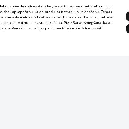
zlabotu tīmekļa vietnes darbību., nosūtītu personalizētu reklāmu un
as datu apkopošanu, kā arī produktu izstrādi un uzlabošanu. Zemāk
su tīmekļa vietnēs. Sīkdatnes var atšķirties atkarībā no apmeklētās
, atteikties vai mainīt savu piekrišanu. Piekrišanas sniegšana, kā arī
adaļām. Vairāk informācijas par izmantotajām sīkdatnēm skatīt
ĒRĶĒŠANA
FUNKCIONĀLĀS
NEKLASIFICĒTĀS
Reproduction, o
obligātās
Statistikas
Mērķēšana
Funkcionālās
Neklasificētās
parts or the i
parts of informa
eklēt un pārlūkot tīmekļa vietni un izmantot tās piedāvātās iespējas. Bez šīm sīkdatnēm 
Also automatic
ies
In the cinemas
of any materia
rains,
TV program
strictly forbid
ksts
tional schedules
website.
Contract rules
ēja norādītais identifikators
ets
360 Ziņas kontakti
īkfails tiek izmantots, lai saglabātu lietotāja piekrišanas statusu sīkdatnēm pašreizējā 
ckets