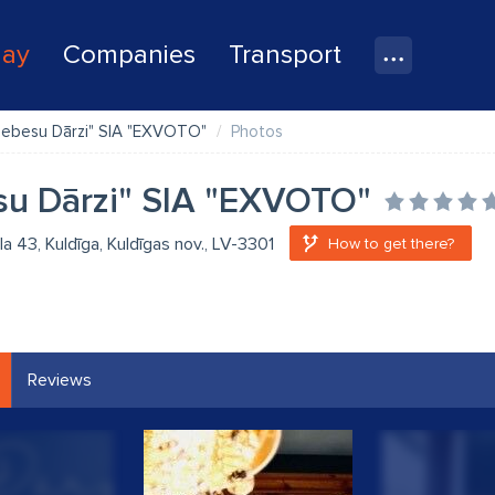
lay
Companies
Transport
Debesu Dārzi" SIA "EXVOTO"
Photos
u Dārzi" SIA "EXVOTO"
la 43, Kuldīga, Kuldīgas nov., LV-3301
How to get there?
Reviews