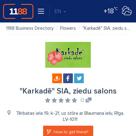
°C
+18
EN
1188 Business Directory
Flowers
"Karkadē" SIA, ziedu salons
"Karkadē" SIA, ziedu salons
0
Tērbatas iela 19, k-21, uz stūra ar Blaumaņa ielu, Rīga,
LV-1011
How to get there?