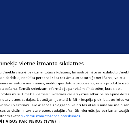
 tīmekļa vietne izmanto sīkdatnes
 tīmekļa vietnē tiek izmantotas sīkdatnes, lai nodrošinātu un uzlabotu tīmek
nes darbību., nosūtītu personalizētu reklāmu un satura ģenerēšanai, veiktu
āmas un satura mērījumus, auditorijas datu apkopošanu, kā arī produktu izst
zlabošanu. Zemāk sniedzam informāciju par visām sīkdatnēm, kuras tiek
ntotas mūsu tīmekļa vietnēs. Sīkdatnes var atšķirties atkarībā no apmeklētā
rneta vietnes sadaļas. Lietotājam jebkurā brīdī ir iespēja piekrist, atteikties va
īt savu piekrišanu. Piekrišanas sniegšana, kā arī tās atsaukšana vai mainīša
ecas uz visām interneta vietnes sadaļām. Vairāk informācijas par izmantotaj
atnēm skatīt
sīkdatņu izmantošanas noteikumos.
ĪT VISUS PARTNERUS
(1718) →