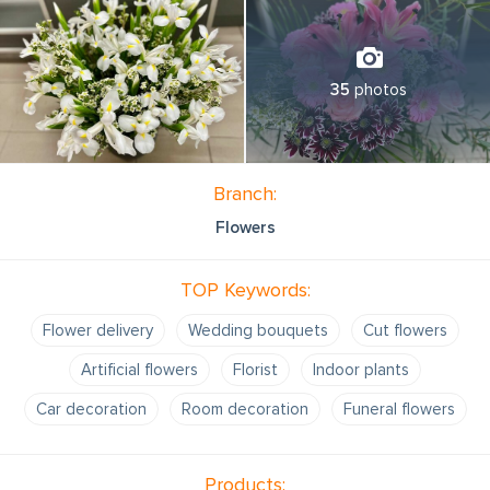
35
photos
Branch:
Flowers
TOP Keywords:
Flower delivery
Wedding bouquets
Cut flowers
Artificial flowers
Florist
Indoor plants
Car decoration
Room decoration
Funeral flowers
Products: