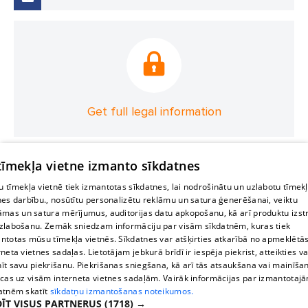
Get full legal information
 tīmekļa vietne izmanto sīkdatnes
 tīmekļa vietnē tiek izmantotas sīkdatnes, lai nodrošinātu un uzlabotu tīmek
nes darbību., nosūtītu personalizētu reklāmu un satura ģenerēšanai, veiktu
āmas un satura mērījumus, auditorijas datu apkopošanu, kā arī produktu izst
zlabošanu. Zemāk sniedzam informāciju par visām sīkdatnēm, kuras tiek
ntotas mūsu tīmekļa vietnēs. Sīkdatnes var atšķirties atkarībā no apmeklētā
rneta vietnes sadaļas. Lietotājam jebkurā brīdī ir iespēja piekrist, atteikties va
īt savu piekrišanu. Piekrišanas sniegšana, kā arī tās atsaukšana vai mainīša
ecas uz visām interneta vietnes sadaļām. Vairāk informācijas par izmantotaj
atnēm skatīt
sīkdatņu izmantošanas noteikumos.
ĪT VISUS PARTNERUS
(1718) →