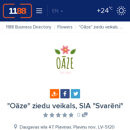
°C
+24
EN
1188 Business Directory
Flowers
"Oāze" ziedu veikals, SIA "Svarēni"
"Oāze" ziedu veikals, SIA "Svarēni"
0
Daugavas iela 47, Pļaviņas, Pļaviņu nov., LV-5120