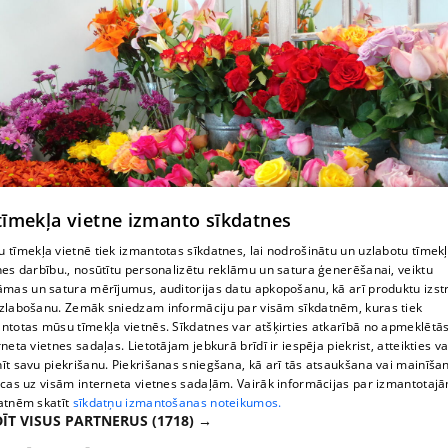
 tīmekļa vietne izmanto sīkdatnes
 tīmekļa vietnē tiek izmantotas sīkdatnes, lai nodrošinātu un uzlabotu tīmek
Ziedi Pļaviņās
nes darbību., nosūtītu personalizētu reklāmu un satura ģenerēšanai, veiktu
āmas un satura mērījumus, auditorijas datu apkopošanu, kā arī produktu izst
zlabošanu. Zemāk sniedzam informāciju par visām sīkdatnēm, kuras tiek
ntotas mūsu tīmekļa vietnēs. Sīkdatnes var atšķirties atkarībā no apmeklētā
rneta vietnes sadaļas. Lietotājam jebkurā brīdī ir iespēja piekrist, atteikties va
īt savu piekrišanu. Piekrišanas sniegšana, kā arī tās atsaukšana vai mainīša
ecas uz visām interneta vietnes sadaļām. Vairāk informācijas par izmantotaj
atnēm skatīt
sīkdatņu izmantošanas noteikumos.
ĪT VISUS PARTNERUS
(1718) →