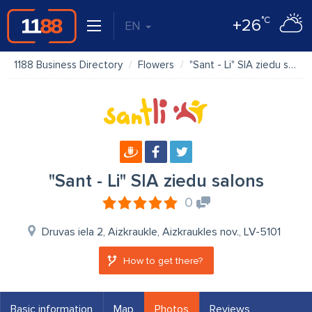
°C
+26
EN
1188 Business Directory
Flowers
"Sant - Li" SIA ziedu salons
"Sant - Li" SIA ziedu salons
0
Druvas iela 2, Aizkraukle, Aizkraukles nov., LV-5101
How to get there?
Basic information
Map
Photos
Reviews