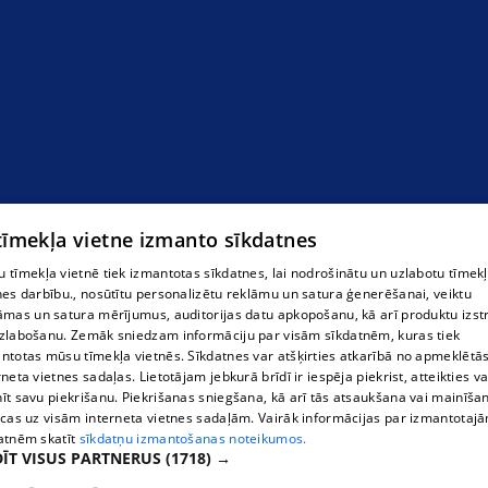
"Sant - Li" SIA ziedu salons
 tīmekļa vietne izmanto sīkdatnes
 tīmekļa vietnē tiek izmantotas sīkdatnes, lai nodrošinātu un uzlabotu tīmek
nes darbību., nosūtītu personalizētu reklāmu un satura ģenerēšanai, veiktu
āmas un satura mērījumus, auditorijas datu apkopošanu, kā arī produktu izst
zlabošanu. Zemāk sniedzam informāciju par visām sīkdatnēm, kuras tiek
ntotas mūsu tīmekļa vietnēs. Sīkdatnes var atšķirties atkarībā no apmeklētā
rneta vietnes sadaļas. Lietotājam jebkurā brīdī ir iespēja piekrist, atteikties va
īt savu piekrišanu. Piekrišanas sniegšana, kā arī tās atsaukšana vai mainīša
ecas uz visām interneta vietnes sadaļām. Vairāk informācijas par izmantotaj
atnēm skatīt
sīkdatņu izmantošanas noteikumos.
ĪT VISUS PARTNERUS
(1718) →