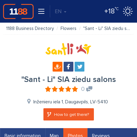
°C
+18
EN
1188 Business Directory
Flowers
"Sant - Li" SIA ziedu salons
"Sant - Li" SIA ziedu salons
0
Inženieru iela 1, Daugavpils, LV-5410
How to get there?
Basic information
Map
Photos
Reviews