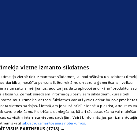
"Sant - Li" SIA ziedu salons
 tīmekļa vietne izmanto sīkdatnes
 tīmekļa vietnē tiek izmantotas sīkdatnes, lai nodrošinātu un uzlabotu tīmek
nes darbību., nosūtītu personalizētu reklāmu un satura ģenerēšanai, veiktu
āmas un satura mērījumus, auditorijas datu apkopošanu, kā arī produktu izst
zlabošanu. Zemāk sniedzam informāciju par visām sīkdatnēm, kuras tiek
ntotas mūsu tīmekļa vietnēs. Sīkdatnes var atšķirties atkarībā no apmeklētā
rneta vietnes sadaļas. Lietotājam jebkurā brīdī ir iespēja piekrist, atteikties va
īt savu piekrišanu. Piekrišanas sniegšana, kā arī tās atsaukšana vai mainīša
ecas uz visām interneta vietnes sadaļām. Vairāk informācijas par izmantotaj
atnēm skatīt
sīkdatņu izmantošanas noteikumos.
ĪT VISUS PARTNERUS
(1718) →