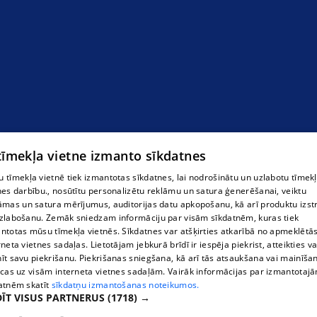
Puķes
 tīmekļa vietne izmanto sīkdatnes
 tīmekļa vietnē tiek izmantotas sīkdatnes, lai nodrošinātu un uzlabotu tīmek
nes darbību., nosūtītu personalizētu reklāmu un satura ģenerēšanai, veiktu
āmas un satura mērījumus, auditorijas datu apkopošanu, kā arī produktu izst
zlabošanu. Zemāk sniedzam informāciju par visām sīkdatnēm, kuras tiek
ntotas mūsu tīmekļa vietnēs. Sīkdatnes var atšķirties atkarībā no apmeklētā
rneta vietnes sadaļas. Lietotājam jebkurā brīdī ir iespēja piekrist, atteikties va
īt savu piekrišanu. Piekrišanas sniegšana, kā arī tās atsaukšana vai mainīša
ecas uz visām interneta vietnes sadaļām. Vairāk informācijas par izmantotaj
atnēm skatīt
sīkdatņu izmantošanas noteikumos.
ĪT VISUS PARTNERUS
(1718) →