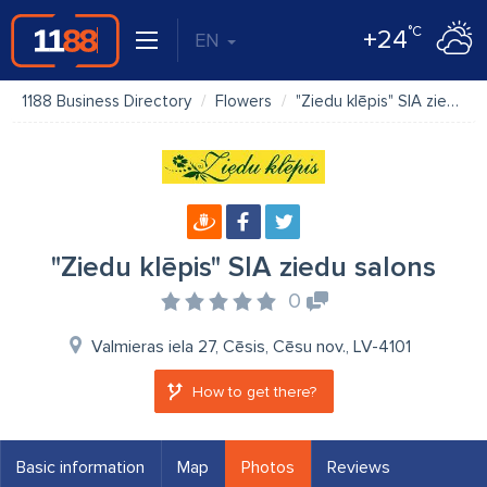
°C
+24
EN
1188 Business Directory
Flowers
"Ziedu klēpis" SIA ziedu salons
"Ziedu klēpis" SIA ziedu salons
0
Valmieras iela 27, Cēsis, Cēsu nov., LV-4101
How to get there?
Basic information
Map
Photos
Reviews