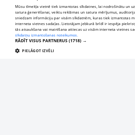
Mūsu tīmekļa vietnē tiek izmantotas sīkdatnes, lai nodrošinātu un u
satura ģenerēšanai, veiktu reklāmas un satura mērījumus, auditorij
sniedzam informāciju par visām sīkdatnēm, kuras tiek izmantotas mū
interneta vietnes sadaļas. Lietotājam jebkurā brīdī ir iespēja piekrist
tās atsaukšana vai mainīšana attiecas uz visām interneta vietnes s
sīkdatņu izmantošanas noteikumos.
RĀDĪT VISUS PARTNERUS
(1718) →
PIELĀGOT IZVĒLI
TEHNISKĀS/OBLIGĀTĀS
STATISTIKAS
M
Tehniskās/
Tehniskās/obligātās sīkdatnes nepieciešamas, lai lietotājs varētu brīvi apm
lietotājam nepieciešamo informāciju.
About us
Compan
Nodrošinātājs
/
Darbības
Advertisement
Buses, t
Nosaukums
Apra
Domēns
ilgums
interna
For business
delfi-adid
delfi.lv
1 gads
Izdev
Bus tick
Tariffs
gdpr
measureadv.com
59
Šis s
Train ti