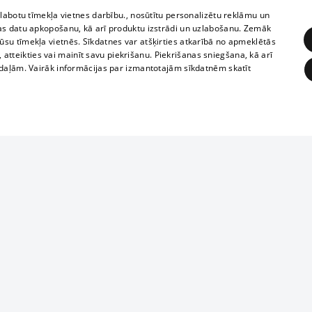
zlabotu tīmekļa vietnes darbību., nosūtītu personalizētu reklāmu un
as datu apkopošanu, kā arī produktu izstrādi un uzlabošanu. Zemāk
su tīmekļa vietnēs. Sīkdatnes var atšķirties atkarībā no apmeklētās
, atteikties vai mainīt savu piekrišanu. Piekrišanas sniegšana, kā arī
adaļām. Vairāk informācijas par izmantotajām sīkdatnēm skatīt
ĒRĶĒŠANA
FUNKCIONĀLĀS
NEKLASIFICĒTĀS
Reproduction, o
obligātās
Statistikas
Mērķēšana
Funkcionālās
Neklasificētās
parts or the i
parts of informa
eklēt un pārlūkot tīmekļa vietni un izmantot tās piedāvātās iespējas. Bez šīm sīkdatnēm 
Also automatic
ies
In the cinemas
of any materia
rains,
TV program
strictly forbid
ksts
tional schedules
website.
Contract rules
ēja norādītais identifikators
ets
360 Ziņas kontakti
īkfails tiek izmantots, lai saglabātu lietotāja piekrišanas statusu sīkdatnēm pašreizējā 
ckets