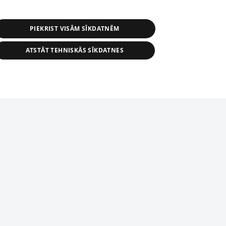
PIEKRIST VISĀM SĪKDATNĒM
ATSTĀT TEHNISKĀS SĪKDATNES
r distribution of 1188 database, its
nformation contained in the database, or
tion in any form is strictly prohibited.
tīmekļa vietne nevarēs pilnvērtīgi darboties un sniegt
 download is prohibited. Reproduction
l published on the website 1188 is
den without the editorial license of 1188
domēnā.