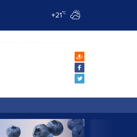
°C
+21