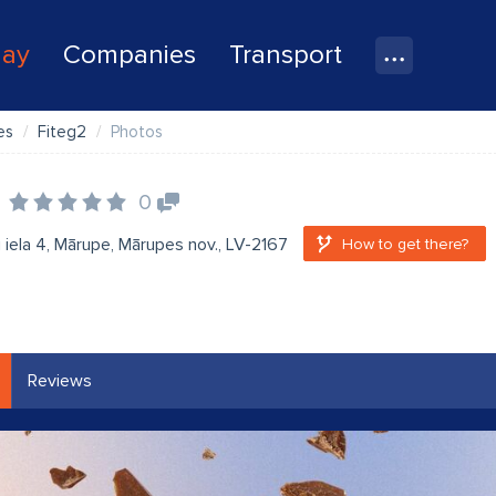
lay
Companies
Transport
es
Fiteg2
Photos
0
iela 4, Mārupe, Mārupes nov., LV-2167
How to get there?
Reviews