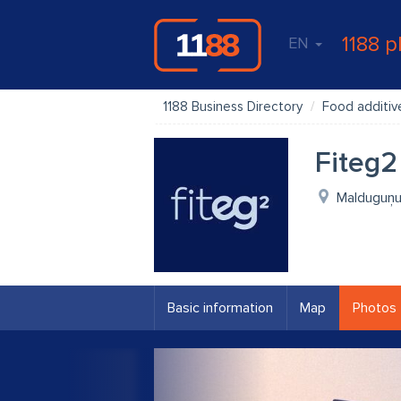
1188 p
EN
1188 Business Directory
Food additiv
Fiteg2
Malduguņu 
Basic information
Map
Photos