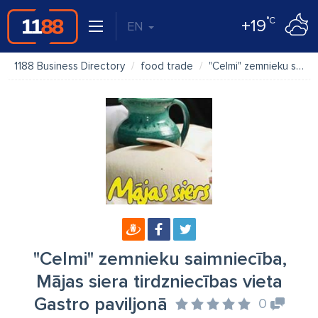
°C
+19
EN
1188 Business Directory
food trade
"Celmi" zemnieku saimniecība, Mājas siera tirdzniecības vieta Gastro paviljonā
"Celmi" zemnieku saimniecība,
Mājas siera tirdzniecības vieta
Gastro paviljonā
0