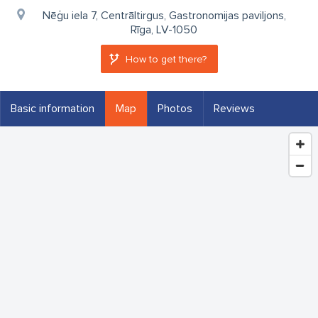
Nēģu iela 7, Centrāltirgus, Gastronomijas paviljons,
Rīga, LV-1050
How to get there?
Basic information
Map
Photos
Reviews