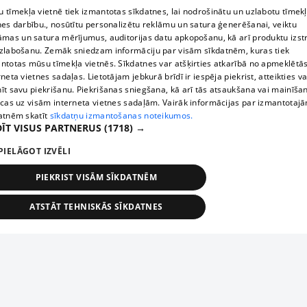
 tīmekļa vietnē tiek izmantotas sīkdatnes, lai nodrošinātu un uzlabotu tīmek
nes darbību., nosūtītu personalizētu reklāmu un satura ģenerēšanai, veiktu
āmas un satura mērījumus, auditorijas datu apkopošanu, kā arī produktu izst
zlabošanu. Zemāk sniedzam informāciju par visām sīkdatnēm, kuras tiek
ntotas mūsu tīmekļa vietnēs. Sīkdatnes var atšķirties atkarībā no apmeklētā
rneta vietnes sadaļas. Lietotājam jebkurā brīdī ir iespēja piekrist, atteikties va
īt savu piekrišanu. Piekrišanas sniegšana, kā arī tās atsaukšana vai mainīša
ecas uz visām interneta vietnes sadaļām. Vairāk informācijas par izmantotaj
atnēm skatīt
sīkdatņu izmantošanas noteikumos.
ĪT VISUS PARTNERUS
(1718) →
PIELĀGOT IZVĒLI
PIEKRIST VISĀM SĪKDATNĒM
ATSTĀT TEHNISKĀS SĪKDATNES
TEHNISKĀS/OBLIGĀTĀS
STATISTIKAS
MĒRĶĒŠANA
FUNKCIONĀLĀS
NEKLASIFICĒTĀS