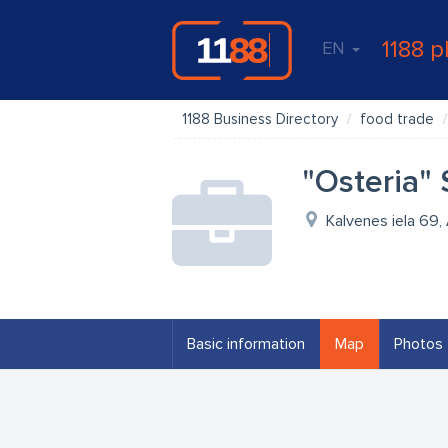
1188 p
EN
1188 Business Directory
food trade
"Osteria" 
Kalvenes iela 69,
Basic information
Map
Photos