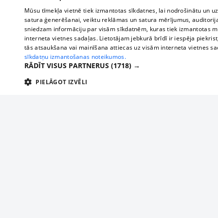
Mūsu tīmekļa vietnē tiek izmantotas sīkdatnes, lai nodrošinātu un u
satura ģenerēšanai, veiktu reklāmas un satura mērījumus, auditorij
sniedzam informāciju par visām sīkdatnēm, kuras tiek izmantotas mū
interneta vietnes sadaļas. Lietotājam jebkurā brīdī ir iespēja piekrist
tās atsaukšana vai mainīšana attiecas uz visām interneta vietnes s
sīkdatņu izmantošanas noteikumos.
RĀDĪT VISUS PARTNERUS
(1718) →
PIELĀGOT IZVĒLI
TEHNISKĀS/OBLIGĀTĀS
STATISTIKAS
M
Tehniskās/
Tehniskās/obligātās sīkdatnes nepieciešamas, lai lietotājs varētu brīvi apm
lietotājam nepieciešamo informāciju.
About us
Compan
Nodrošinātājs
/
Darbības
Advertisement
Buses, t
Nosaukums
Apra
Domēns
ilgums
interna
For business
delfi-adid
delfi.lv
1 gads
Izdev
Bus tick
Tariffs
gdpr
measureadv.com
59
Šis s
Train ti