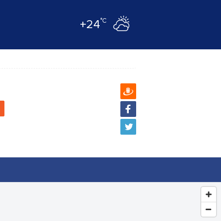
°C
+24