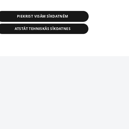
PIEKRIST VISĀM SĪKDATNĒM
ATSTĀT TEHNISKĀS SĪKDATNES
r distribution of 1188 database, its
nformation contained in the database, or
tion in any form is strictly prohibited.
tīmekļa vietne nevarēs pilnvērtīgi darboties un sniegt
 download is prohibited. Reproduction
l published on the website 1188 is
den without the editorial license of 1188
domēnā.