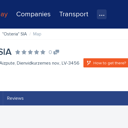
lay
Companies
Transport
"Osteria" SIA
Map
SIA
0
 Aizpute, Dienvidkurzemes nov., LV-3456
How to get there?
Reviews