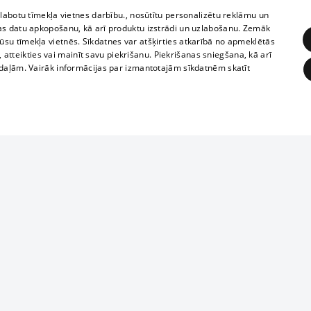
zlabotu tīmekļa vietnes darbību., nosūtītu personalizētu reklāmu un
as datu apkopošanu, kā arī produktu izstrādi un uzlabošanu. Zemāk
su tīmekļa vietnēs. Sīkdatnes var atšķirties atkarībā no apmeklētās
, atteikties vai mainīt savu piekrišanu. Piekrišanas sniegšana, kā arī
adaļām. Vairāk informācijas par izmantotajām sīkdatnēm skatīt
ĒRĶĒŠANA
FUNKCIONĀLĀS
NEKLASIFICĒTĀS
Reproduction, o
obligātās
Statistikas
Mērķēšana
Funkcionālās
Neklasificētās
parts or the i
parts of informa
eklēt un pārlūkot tīmekļa vietni un izmantot tās piedāvātās iespējas. Bez šīm sīkdatnēm 
Also automatic
ies
In the cinemas
of any materia
rains,
TV program
strictly forbid
ksts
tional schedules
website.
Contract rules
ēja norādītais identifikators
ets
360 Ziņas kontakti
īkfails tiek izmantots, lai saglabātu lietotāja piekrišanas statusu sīkdatnēm pašreizējā 
ckets