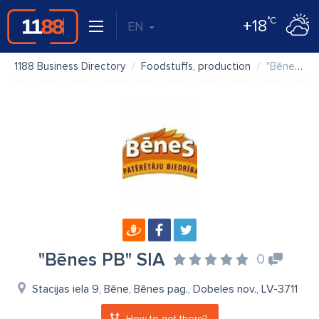
°C
+18
EN
1188 Business Directory
Foodstuffs, production
"Bēnes PB" SIA
"Bēnes PB" SIA
0
Stacijas iela 9, Bēne, Bēnes pag., Dobeles nov., LV-3711
How to get there?