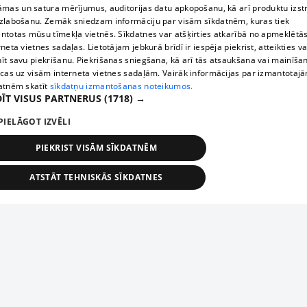
āmas un satura mērījumus, auditorijas datu apkopošanu, kā arī produktu izst
zlabošanu. Zemāk sniedzam informāciju par visām sīkdatnēm, kuras tiek
ntotas mūsu tīmekļa vietnēs. Sīkdatnes var atšķirties atkarībā no apmeklētā
rneta vietnes sadaļas. Lietotājam jebkurā brīdī ir iespēja piekrist, atteikties va
īt savu piekrišanu. Piekrišanas sniegšana, kā arī tās atsaukšana vai mainīša
ecas uz visām interneta vietnes sadaļām. Vairāk informācijas par izmantotaj
atnēm skatīt
sīkdatņu izmantošanas noteikumos.
ĪT VISUS PARTNERUS
(1718) →
PIELĀGOT IZVĒLI
PIEKRIST VISĀM SĪKDATNĒM
ATSTĀT TEHNISKĀS SĪKDATNES
TEHNISKĀS/OBLIGĀTĀS
STATISTIKAS
MĒRĶĒŠANA
FUNKCIONĀLĀS
NEKLASIFICĒTĀS
ehniskās/obligātās
Statistikas
Mērķēšana
Funkcionālās
Neklasificēt