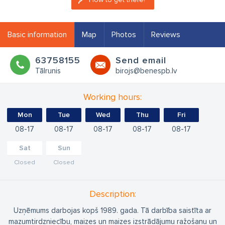
Basic information
Map
Photos
Reviews
63758155
Send email
Tālrunis
birojs@benespb.lv
Working hours:
Mon
Tue
Wed
Thu
Fri
08
17
08
17
08
17
08
17
08
17
Sat
Sun
Closed
Closed
Description:
Uzņēmums darbojas kopš 1989. gada. Tā darbība saistīta ar
mazumtirdzniecību, maizes un maizes izstrādājumu ražošanu un