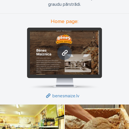
graudu pārstrādi.
Home page:
benesmaize.lv
benesmaize.lv