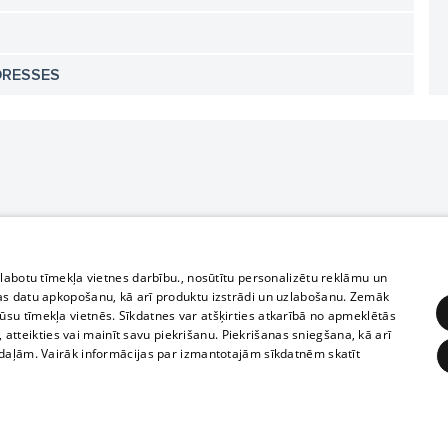
DRESSES
zlabotu tīmekļa vietnes darbību., nosūtītu personalizētu reklāmu un
as datu apkopošanu, kā arī produktu izstrādi un uzlabošanu. Zemāk
su tīmekļa vietnēs. Sīkdatnes var atšķirties atkarībā no apmeklētās
, atteikties vai mainīt savu piekrišanu. Piekrišanas sniegšana, kā arī
adaļām. Vairāk informācijas par izmantotajām sīkdatnēm skatīt