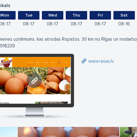
ikals
Mon
Tue
Wed
Thu
Fri
Sat
08
17
08
17
08
17
08
17
08
17
08
16
menes uzņēmums, kas atrodas Ropažos, 30 km no Rīgas un nodarboja
918239
www.rasas.lv
www.rasas.lv