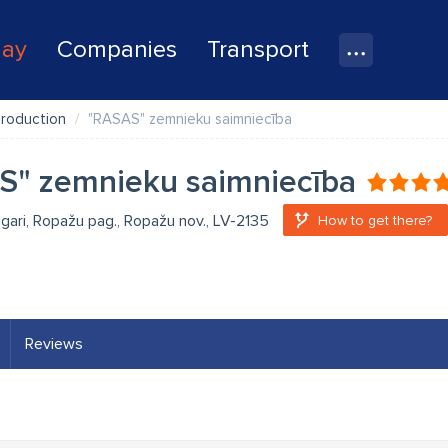
lay
Companies
Transport
production
"RASAS" zemnieku saimniecība
S" zemnieku saimniecība
gari, Ropažu pag., Ropažu nov., LV-2135
How to get there?
Reviews