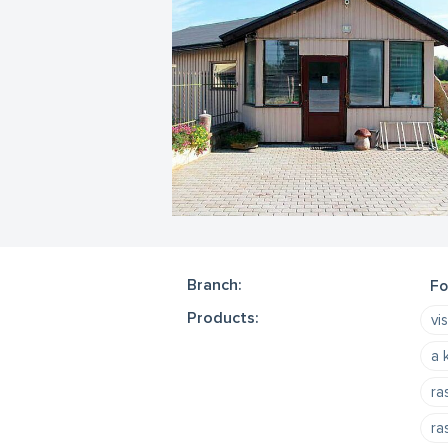
Branch:
Fo
Products:
vi
a 
ra
ra