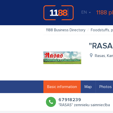
1188 p
EN
1188 Business Directory
Foodstuffs, 
"RASA
Rasas, Kan
Basic information
Map
Photos
67918239
"RASAS" zemnieku saimniecība