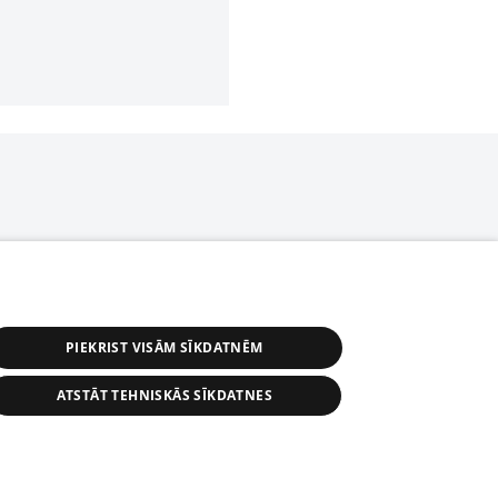
PIEKRIST VISĀM SĪKDATNĒM
ATSTĀT TEHNISKĀS SĪKDATNES