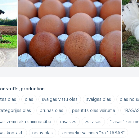
odstuffs, production
stas olas
olas
svaigas vistu olas
svaigas olas
olas no s
kategorijas olas
brūnas olas
pasūtīts olas vairumā
"RASAS
sas zemnieku saimniecība
rasas zs
zs rasas
"rasas" zemni
sas kontakti
rasas olas
zemnieku saimniecība "RASAS"