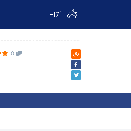
°C
+17
0