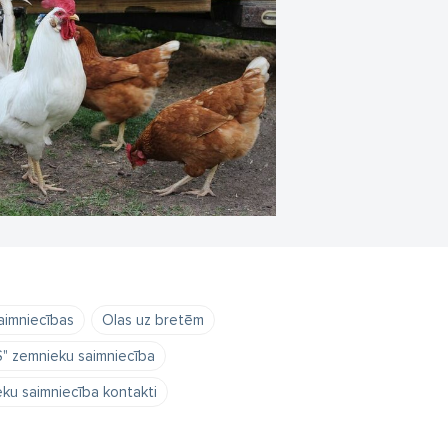
aimniecības
Olas uz bretēm
" zemnieku saimniecība
eku saimniecība kontakti