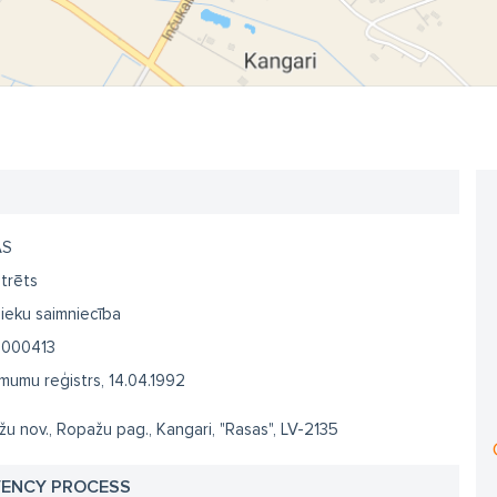
AS
trēts
ieku saimniecība
1000413
umu reģistrs, 14.04.1992
u nov., Ropažu pag., Kangari, "Rasas", LV-2135
VENCY PROCESS