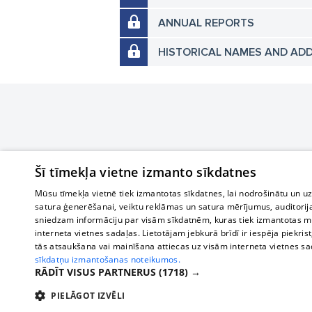
ANNUAL REPORTS
HISTORICAL NAMES AND AD
Šī tīmekļa vietne izmanto sīkdatnes
Mūsu tīmekļa vietnē tiek izmantotas sīkdatnes, lai nodrošinātu un u
satura ģenerēšanai, veiktu reklāmas un satura mērījumus, auditorij
sniedzam informāciju par visām sīkdatnēm, kuras tiek izmantotas mū
interneta vietnes sadaļas. Lietotājam jebkurā brīdī ir iespēja piekrist
tās atsaukšana vai mainīšana attiecas uz visām interneta vietnes s
sīkdatņu izmantošanas noteikumos.
RĀDĪT VISUS PARTNERUS
(1718) →
PIELĀGOT IZVĒLI