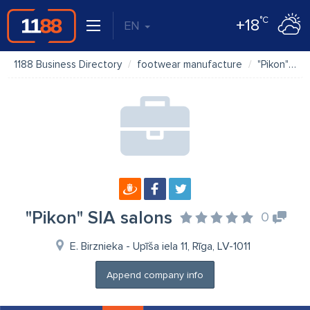
°C
+18
EN
1188 Business Directory
footwear manufacture
"Pikon" SIA salons
"Pikon" SIA salons
0
E. Birznieka - Upīša iela 11, Rīga, LV-1011
Append company info