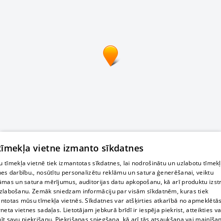
 tīmekļa vietne izmanto sīkdatnes
 tīmekļa vietnē tiek izmantotas sīkdatnes, lai nodrošinātu un uzlabotu tīmek
nes darbību., nosūtītu personalizētu reklāmu un satura ģenerēšanai, veiktu
āmas un satura mērījumus, auditorijas datu apkopošanu, kā arī produktu izst
zlabošanu. Zemāk sniedzam informāciju par visām sīkdatnēm, kuras tiek
ntotas mūsu tīmekļa vietnēs. Sīkdatnes var atšķirties atkarībā no apmeklētā
rneta vietnes sadaļas. Lietotājam jebkurā brīdī ir iespēja piekrist, atteikties va
īt savu piekrišanu. Piekrišanas sniegšana, kā arī tās atsaukšana vai mainīša