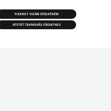
PIEKRIST VISĀM SĪKDATNĒM
ATSTĀT TEHNISKĀS SĪKDATNES
r distribution of 1188 database, its
nformation contained in the database, or
tion in any form is strictly prohibited.
tīmekļa vietne nevarēs pilnvērtīgi darboties un sniegt
 download is prohibited. Reproduction
l published on the website 1188 is
den without the editorial license of 1188
domēnā.