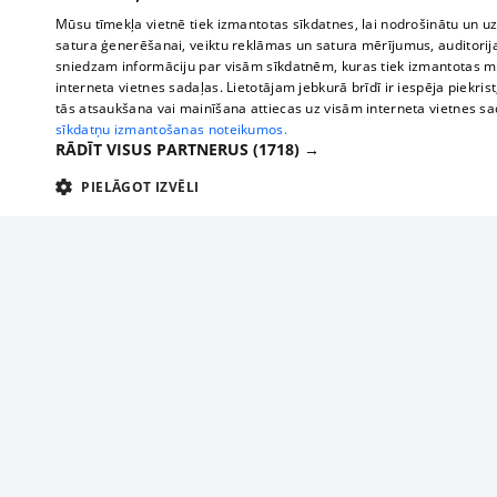
Mūsu tīmekļa vietnē tiek izmantotas sīkdatnes, lai nodrošinātu un u
satura ģenerēšanai, veiktu reklāmas un satura mērījumus, auditorij
sniedzam informāciju par visām sīkdatnēm, kuras tiek izmantotas mū
interneta vietnes sadaļas. Lietotājam jebkurā brīdī ir iespēja piekrist
tās atsaukšana vai mainīšana attiecas uz visām interneta vietnes s
sīkdatņu izmantošanas noteikumos.
RĀDĪT VISUS PARTNERUS
(1718) →
PIELĀGOT IZVĒLI
TEHNISKĀS/OBLIGĀTĀS
STATISTIKAS
M
Tehniskās/
Tehniskās/obligātās sīkdatnes nepieciešamas, lai lietotājs varētu brīvi apm
lietotājam nepieciešamo informāciju.
About us
Compan
Nodrošinātājs
/
Darbības
Advertisement
Buses, t
Nosaukums
Apra
Domēns
ilgums
interna
For business
delfi-adid
delfi.lv
1 gads
Izdev
Bus tick
Tariffs
gdpr
measureadv.com
59
Šis s
Train ti