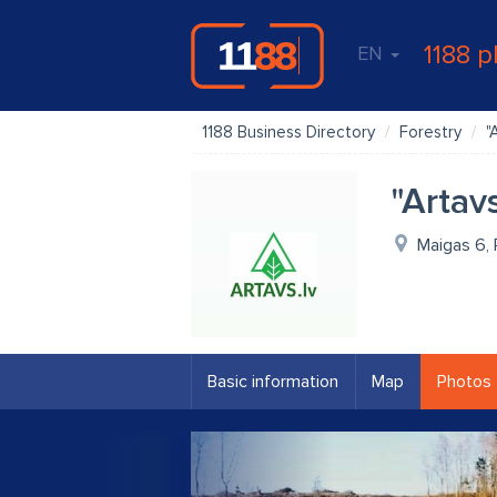
1188 p
EN
1188 Business Directory
Forestry
"
"Artavs
Maigas 6, 
Basic information
Map
Photos