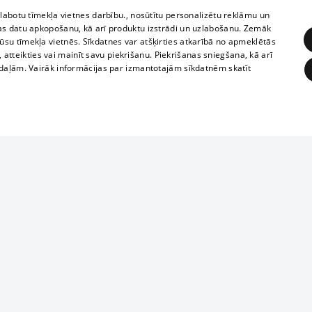
zlabotu tīmekļa vietnes darbību., nosūtītu personalizētu reklāmu un
as datu apkopošanu, kā arī produktu izstrādi un uzlabošanu. Zemāk
su tīmekļa vietnēs. Sīkdatnes var atšķirties atkarībā no apmeklētās
, atteikties vai mainīt savu piekrišanu. Piekrišanas sniegšana, kā arī
adaļām. Vairāk informācijas par izmantotajām sīkdatnēm skatīt
ĒRĶĒŠANA
FUNKCIONĀLĀS
NEKLASIFICĒTĀS
Reproduction, o
obligātās
Statistikas
Mērķēšana
Funkcionālās
Neklasificētās
parts or the i
parts of informa
eklēt un pārlūkot tīmekļa vietni un izmantot tās piedāvātās iespējas. Bez šīm sīkdatnēm 
Also automatic
ies
In the cinemas
of any materia
rains,
TV program
strictly forbid
ksts
tional schedules
website.
Contract rules
ēja norādītais identifikators
ets
360 Ziņas kontakti
īkfails tiek izmantots, lai saglabātu lietotāja piekrišanas statusu sīkdatnēm pašreizējā 
ckets