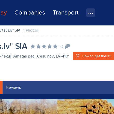
lay
Companies
Transport
Artavs.lv" SIA
Photos
.lv" SIA
0
Priekuļi, Amatas pag., Cēsu nov., LV-4101
How to get there?
Reviews