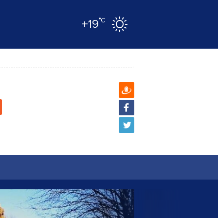
°C
+19