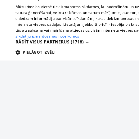
Mūsu tīmekļa vietnē tiek izmantotas sīkdatnes, lai nodrošinātu un u
satura ģenerēšanai, veiktu reklāmas un satura mērījumus, auditorij
sniedzam informāciju par visām sīkdatnēm, kuras tiek izmantotas mū
interneta vietnes sadaļas. Lietotājam jebkurā brīdī ir iespēja piekrist
tās atsaukšana vai mainīšana attiecas uz visām interneta vietnes s
sīkdatņu izmantošanas noteikumos.
RĀDĪT VISUS PARTNERUS
(1718) →
PIELĀGOT IZVĒLI
TEHNISKĀS/OBLIGĀTĀS
STATISTIKAS
M
Tehniskās/
Tehniskās/obligātās sīkdatnes nepieciešamas, lai lietotājs varētu brīvi apm
lietotājam nepieciešamo informāciju.
About us
Compan
Nodrošinātājs
/
Darbības
Advertisement
Buses, t
Nosaukums
Apra
Domēns
ilgums
interna
For business
delfi-adid
delfi.lv
1 gads
Izdev
Bus tick
Tariffs
gdpr
measureadv.com
59
Šis s
Train ti