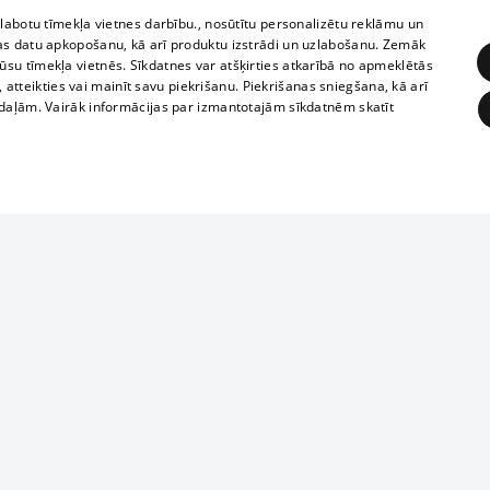
zlabotu tīmekļa vietnes darbību., nosūtītu personalizētu reklāmu un
as datu apkopošanu, kā arī produktu izstrādi un uzlabošanu. Zemāk
su tīmekļa vietnēs. Sīkdatnes var atšķirties atkarībā no apmeklētās
, atteikties vai mainīt savu piekrišanu. Piekrišanas sniegšana, kā arī
adaļām. Vairāk informācijas par izmantotajām sīkdatnēm skatīt
ĒRĶĒŠANA
FUNKCIONĀLĀS
NEKLASIFICĒTĀS
Reproduction, o
obligātās
Statistikas
Mērķēšana
Funkcionālās
Neklasificētās
parts or the i
parts of informa
eklēt un pārlūkot tīmekļa vietni un izmantot tās piedāvātās iespējas. Bez šīm sīkdatnēm 
Also automatic
ies
In the cinemas
of any materia
rains,
TV program
strictly forbid
ksts
tional schedules
website.
Contract rules
ēja norādītais identifikators
ets
360 Ziņas kontakti
īkfails tiek izmantots, lai saglabātu lietotāja piekrišanas statusu sīkdatnēm pašreizējā 
ckets