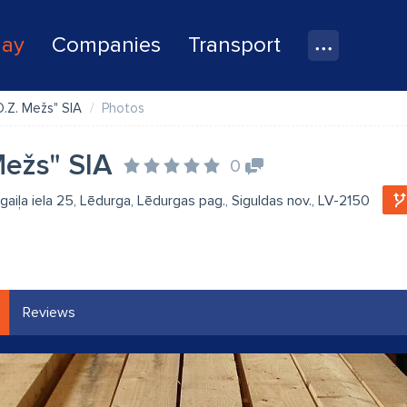
lay
Companies
Transport
D.Z. Mežs" SIA
Photos
Mežs" SIA
0
gaiļa iela 25, Lēdurga, Lēdurgas pag., Siguldas nov., LV-2150
Reviews