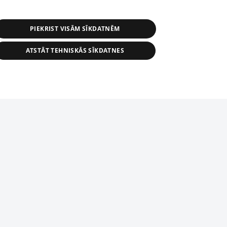
PIEKRIST VISĀM SĪKDATNĒM
ATSTĀT TEHNISKĀS SĪKDATNES
r distribution of 1188 database, its
nformation contained in the database, or
tion in any form is strictly prohibited.
tīmekļa vietne nevarēs pilnvērtīgi darboties un sniegt
 download is prohibited. Reproduction
l published on the website 1188 is
den without the editorial license of 1188
domēnā.