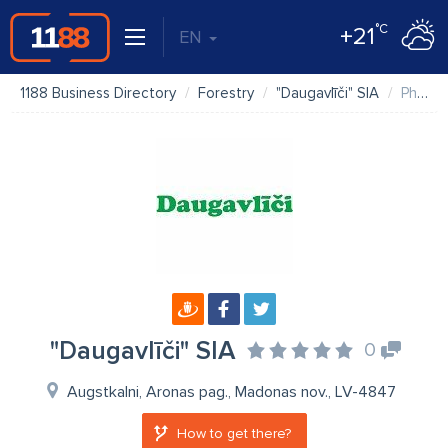
°C
+21
EN
1188 Business Directory
Forestry
"Daugavlīči" SIA
Photos
"Daugavlīči" SIA
0
Augstkalni, Aronas pag., Madonas nov., LV-4847
How to get there?