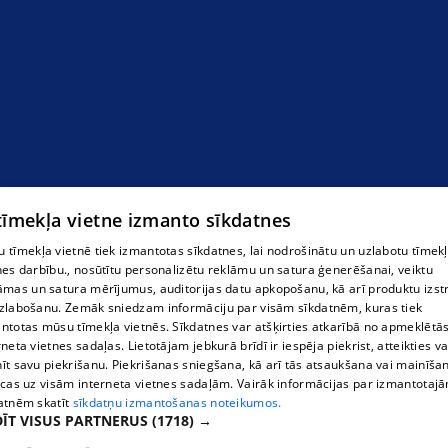
 tīmekļa vietne izmanto sīkdatnes
 tīmekļa vietnē tiek izmantotas sīkdatnes, lai nodrošinātu un uzlabotu tīmek
nes darbību., nosūtītu personalizētu reklāmu un satura ģenerēšanai, veiktu
āmas un satura mērījumus, auditorijas datu apkopošanu, kā arī produktu izst
zlabošanu. Zemāk sniedzam informāciju par visām sīkdatnēm, kuras tiek
ntotas mūsu tīmekļa vietnēs. Sīkdatnes var atšķirties atkarībā no apmeklētā
rneta vietnes sadaļas. Lietotājam jebkurā brīdī ir iespēja piekrist, atteikties va
īt savu piekrišanu. Piekrišanas sniegšana, kā arī tās atsaukšana vai mainīša
ecas uz visām interneta vietnes sadaļām. Vairāk informācijas par izmantotaj
atnēm skatīt
sīkdatņu izmantošanas noteikumos.
ĪT VISUS PARTNERUS
(1718) →