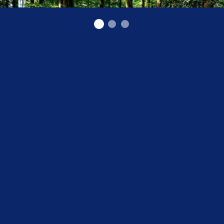
Mežizstrāde