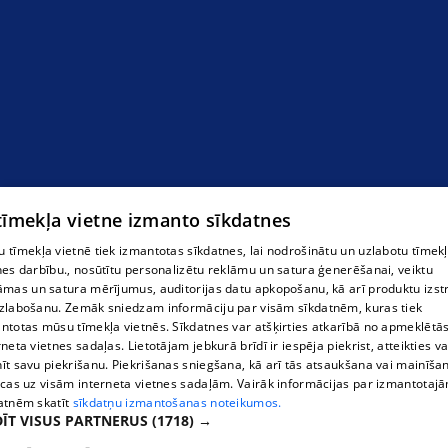
 tīmekļa vietne izmanto sīkdatnes
 tīmekļa vietnē tiek izmantotas sīkdatnes, lai nodrošinātu un uzlabotu tīmek
nes darbību., nosūtītu personalizētu reklāmu un satura ģenerēšanai, veiktu
āmas un satura mērījumus, auditorijas datu apkopošanu, kā arī produktu izst
zlabošanu. Zemāk sniedzam informāciju par visām sīkdatnēm, kuras tiek
ntotas mūsu tīmekļa vietnēs. Sīkdatnes var atšķirties atkarībā no apmeklētā
rneta vietnes sadaļas. Lietotājam jebkurā brīdī ir iespēja piekrist, atteikties va
īt savu piekrišanu. Piekrišanas sniegšana, kā arī tās atsaukšana vai mainīša
ecas uz visām interneta vietnes sadaļām. Vairāk informācijas par izmantotaj
atnēm skatīt
sīkdatņu izmantošanas noteikumos.
ĪT VISUS PARTNERUS
(1718) →