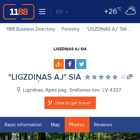
°C
+26
EN
1188 Business Directory
Forestry
"LIGZDIŅAS AJ" SIA
Ph
"LIGZDIŅAS AJ" SIA
0
Ligzdiņas, Apes pag., Smiltenes nov., LV-4337
How to get there?
Basic information
Map
Photos
Reviews