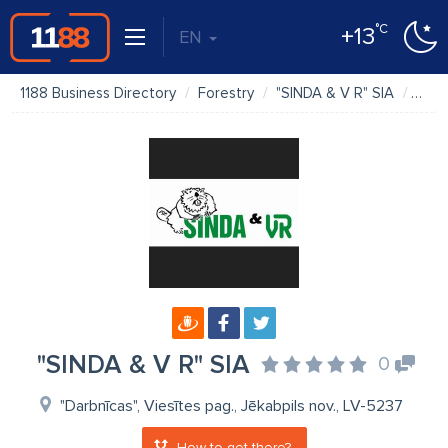
°C
+13
EN
1188 Business Directory
Forestry
"SINDA & V R" SIA
Phot
"SINDA & V R" SIA
0
"Darbnīcas", Viesītes pag., Jēkabpils nov., LV-5237
How to get there?