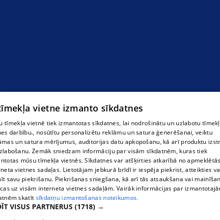
"SINDA & V R" SIA
 tīmekļa vietne izmanto sīkdatnes
 tīmekļa vietnē tiek izmantotas sīkdatnes, lai nodrošinātu un uzlabotu tīmek
nes darbību., nosūtītu personalizētu reklāmu un satura ģenerēšanai, veiktu
āmas un satura mērījumus, auditorijas datu apkopošanu, kā arī produktu izst
zlabošanu. Zemāk sniedzam informāciju par visām sīkdatnēm, kuras tiek
ntotas mūsu tīmekļa vietnēs. Sīkdatnes var atšķirties atkarībā no apmeklētā
rneta vietnes sadaļas. Lietotājam jebkurā brīdī ir iespēja piekrist, atteikties va
īt savu piekrišanu. Piekrišanas sniegšana, kā arī tās atsaukšana vai mainīša
ecas uz visām interneta vietnes sadaļām. Vairāk informācijas par izmantotaj
atnēm skatīt
sīkdatņu izmantošanas noteikumos.
ĪT VISUS PARTNERUS
(1718) →