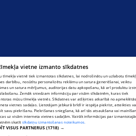
priežu čiekuru sīrups
 tīmekļa vietne izmanto sīkdatnes
 tīmekļa vietnē tiek izmantotas sīkdatnes, lai nodrošinātu un uzlabotu tīmek
nes darbību., nosūtītu personalizētu reklāmu un satura ģenerēšanai, veiktu
āmas un satura mērījumus, auditorijas datu apkopošanu, kā arī produktu izst
zlabošanu. Zemāk sniedzam informāciju par visām sīkdatnēm, kuras tiek
ntotas mūsu tīmekļa vietnēs. Sīkdatnes var atšķirties atkarībā no apmeklētā
rneta vietnes sadaļas. Lietotājam jebkurā brīdī ir iespēja piekrist, atteikties va
īt savu piekrišanu. Piekrišanas sniegšana, kā arī tās atsaukšana vai mainīša
ecas uz visām interneta vietnes sadaļām. Vairāk informācijas par izmantotaj
atnēm skatīt
sīkdatņu izmantošanas noteikumos.
ĪT VISUS PARTNERUS
(1718) →