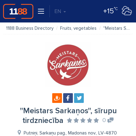
°C
+15
EN
1188 Business Directory
Fruits, vegetables
''Meistars Sarkaņos'', sīrupu tirdzniecība
''Meistars Sarkaņos'', sīrupu
tirdzniecība
0
Putniņi, Sarkaņu pag., Madonas nov., LV-4870