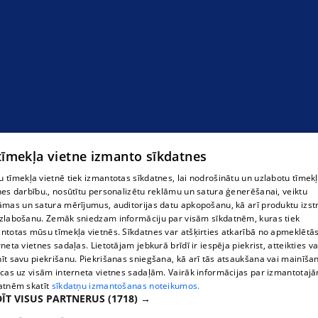
Akmeņogles
 tīmekļa vietne izmanto sīkdatnes
 tīmekļa vietnē tiek izmantotas sīkdatnes, lai nodrošinātu un uzlabotu tīmek
nes darbību., nosūtītu personalizētu reklāmu un satura ģenerēšanai, veiktu
āmas un satura mērījumus, auditorijas datu apkopošanu, kā arī produktu izst
zlabošanu. Zemāk sniedzam informāciju par visām sīkdatnēm, kuras tiek
ntotas mūsu tīmekļa vietnēs. Sīkdatnes var atšķirties atkarībā no apmeklētā
rneta vietnes sadaļas. Lietotājam jebkurā brīdī ir iespēja piekrist, atteikties va
īt savu piekrišanu. Piekrišanas sniegšana, kā arī tās atsaukšana vai mainīša
ecas uz visām interneta vietnes sadaļām. Vairāk informācijas par izmantotaj
atnēm skatīt
sīkdatņu izmantošanas noteikumos.
ĪT VISUS PARTNERUS
(1718) →