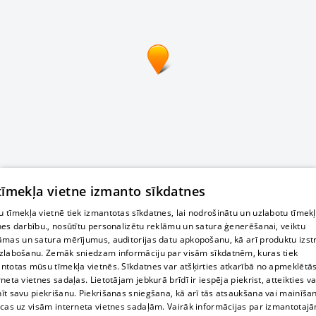
 tīmekļa vietne izmanto sīkdatnes
 tīmekļa vietnē tiek izmantotas sīkdatnes, lai nodrošinātu un uzlabotu tīmek
nes darbību., nosūtītu personalizētu reklāmu un satura ģenerēšanai, veiktu
āmas un satura mērījumus, auditorijas datu apkopošanu, kā arī produktu izst
zlabošanu. Zemāk sniedzam informāciju par visām sīkdatnēm, kuras tiek
ntotas mūsu tīmekļa vietnēs. Sīkdatnes var atšķirties atkarībā no apmeklētā
rneta vietnes sadaļas. Lietotājam jebkurā brīdī ir iespēja piekrist, atteikties va
īt savu piekrišanu. Piekrišanas sniegšana, kā arī tās atsaukšana vai mainīša
ecas uz visām interneta vietnes sadaļām. Vairāk informācijas par izmantotaj