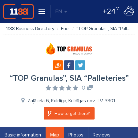
°C
+24
EN
1188 Business Directory
Fuel
“TOP Granulas”, SIA “Palleteries”
“TOP Granulas”, SIA “Palleteries”
0
Zaļā iela 6, Kuldīga, Kuldīgas nov., LV-3301
How to get there?
Basic information
Map
Photos
Reviews